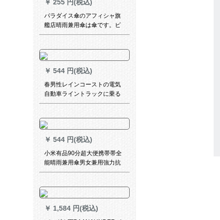
￥
255 円(税込)
パラダイス傘のアフィシャ旗
艦店晴雨兼用傘は傘です。ビ
ジネ傘は男女6〓蘭灰57 CM*8
K
￥
544 円(税込)
春男性レインコーストの電気
自動車ライントラックに乗る
と、防風分体式レインコース
ト男性レインパンツ成人式ア
ウドレス2 XLコード175身長
(130-150斤)の紺色(帽子と隠
￥
544 円(税込)
れます)です。
小米有品90分超大便携帯帯全
能晴雨兼用傘男女兼用強力抗
風日烧け止め指数40+4級防水
可折黒
￥
1,584 円(税込)