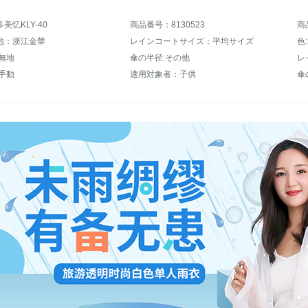
美忆KLY-40
商品番号：8130523
商
地：浙江金華
レインコートサイズ：平均サイズ
色
無地
傘の半径:その他
レ
手動
適用対象者：子供
傘