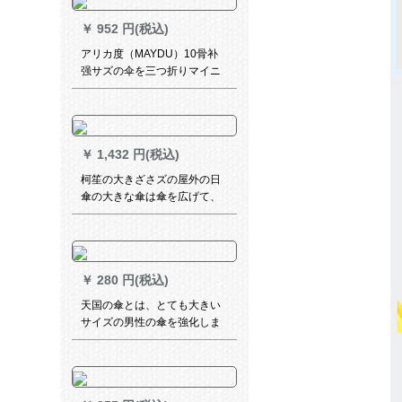
￥
952 円(税込)
アリカ度（MAYDU）10骨补
强サズの伞を三つ折りマイニ
ゲル绅士ビジュネ兼用伞M
3512 bllー
￥
1,432 円(税込)
柯笙の大きざさズの屋外の日
傘の大きな傘は傘を広げて、
四角い傘の露店の長い正方形
の傘を広げて畳みます。
￥
280 円(税込)
天国の傘とは、とても大きい
サイズの男性の傘を強化しま
す。三人のビジは一家で水を
支えます。