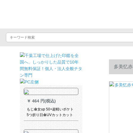
晴雨屋
多美忆赤
￥
464 円(税込)
もじ傘女up 50+超軽いポケト
5つ折り日傘UVカットカット
紫外線パソル晴雨兼用傘コー
パンベルト超軽い日傘ベゼル