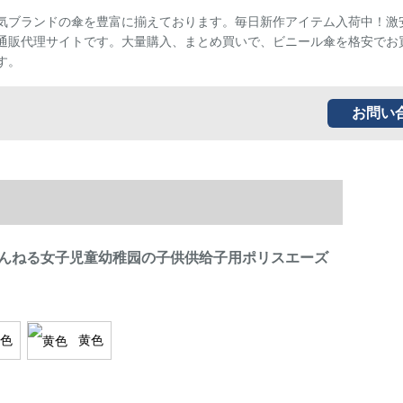
気ブランドの傘を豊富に揃えております。毎日新作アイテム入荷中！激
通販代理サイトです。大量購入、まとめ買いで、ビニール傘を格安でお
す。
お問い
んねる女子児童幼稚园の子供供给子用ポリスエーズ
色
黄色