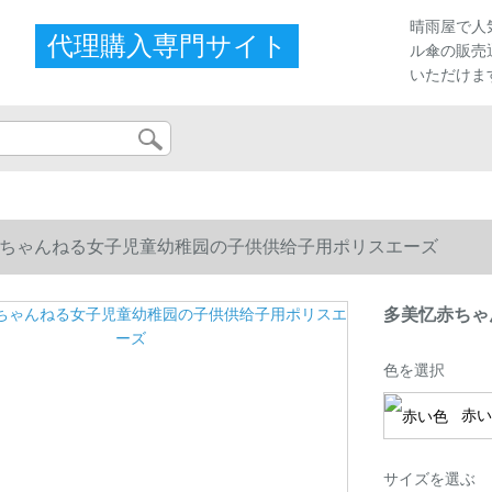
晴雨屋で人
代理購入専門サイト
ル傘の販売
いただけま
ちゃんねる女子児童幼稚园の子供供给子用ポリスエーズ
多美忆赤ちゃ
色を選択
赤い
サイズを選ぶ