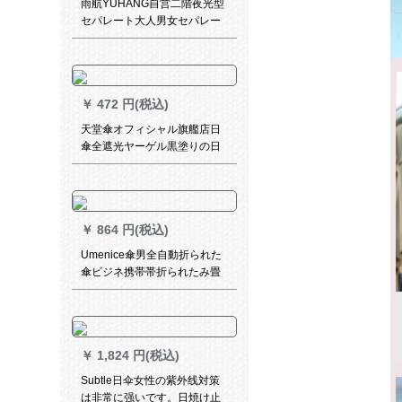
雨航YUHANG自営二階夜光型
セパレート大人男女セパレー
ト
￥
472 円(税込)
天堂傘オフィシャル旗艦店日
傘全遮光ヤーゲル黒塗りの日
よけ傘小ぶり折りたたみ畳傘
精緻調3〓浅紫50 cm*6 k
￥
864 円(税込)
Umenice傘男全自動折られた
傘ビジネ携帯帯折られたみ畳
傘二人の男女は、加固晴雨兼
用傘パラソル黒会社グループ
プレゼ共同購入オーダメール
ド经典（シンゲル）
￥
1,824 円(税込)
Subtle日伞女性の紫外线対策
は非常に强いです。日焼け止