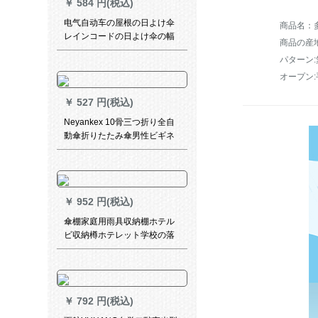
￥
584 円(税込)
电气自动车の屋根の日よけ伞
商品名：多
レインコードの日よけ伞の幅
商品の産
を大きする。スクラバーの屋
パターン:
根の雨よけカカバを折れ畳み
ました。风よけカバの黒い裏
オープン:
+前后の窓を开けます。
￥
527 円(税込)
Neyankex 10骨三つ折り全自
動傘折りたたみ傘男性ビギネ
リヴィンテージ紳士傘カスタ
ム広告傘ロゴネビニュース
￥
952 円(税込)
傘棚家庭用雨具収納棚ホテル
ビ収納樽ホテレット学校の落
着式傘立て折りたたみ畳傘収
納棚オレフビ鉄芸収納納屋屋
黒【21ホール24フル】
￥
792 円(税込)