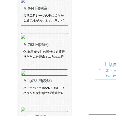
￥
944 円(税込)
天堂二阶レーツの中に柔らか
な通気性があります。厚いバ
イクで大人の徒歩登山用電気
自動車の分体は男女春雅紡ポ
ンチ紺色（男女ともに着ま
す。）L（身長1+5-17に適し
￥
792 円(税込)
ています。）
Oolts日傘女性の紫外線対策折
りたたみた畳傘ミニ丸みみ折
りたたみたみ日傘マカロンピ
ンク
<
￥
1,672 円(税込)
バーナの下でBAANAUNDER
パラソル女性紫外线対策折り
たたみた傘晴雨兼用ミニ三つ
折り二重の黒傘浜梨椿