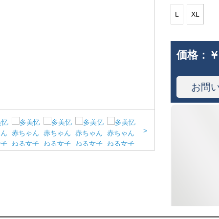
L
XL
価格：
￥
お問
>