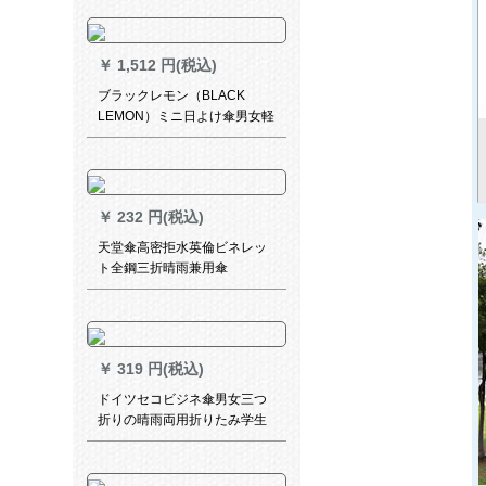
大きな伞の黒いゴムをつけて
紫外线の晴雨を防ぎます。伞
の日伞のパソルビルです。
￥
1,512 円(税込)
ブラックレモン（BLACK
LEMON）ミニ日よけ傘男女軽
日焼け止め日傘紫外線防止ミ
ニ日傘ミニレモロー
￥
232 円(税込)
天堂傘高密拒水英倫ビネレッ
ト全鋼三折晴雨兼用傘
￥
319 円(税込)
ドイツセコビジネ傘男女三つ
折りの晴雨両用折りたみ学生
二人用黒いゴム日烧け止めパ
ソル黒