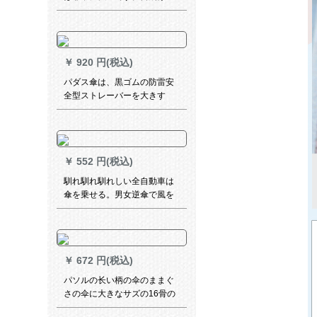
めの强い日焼け止めです。
￥
920 円(税込)
パダス傘は、黒ゴムの防雷安
全型ストレーバーを大きす
る。ビジネ晴雨兼用傘31830
E紺色です。
￥
552 円(税込)
馴れ馴れ馴れしい全自動車は
傘を乗せる。男女逆傘で風を
防ぐために、折り畳み傘を補
強します。大きいサイの二人
傘で反射します。全自動逆傘
です。琥珀【生涯無料で新し
￥
672 円(税込)
ものに交換します。】
パソルの长い柄の伞のままぐ
さの伞に大きなサズの16骨の
全自动半分をつけます。2人の