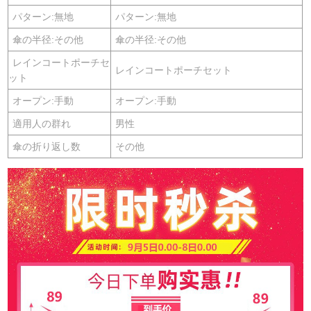
パターン:無地
パターン:無地
傘の半径:その他
傘の半径:その他
レインコートポーチセ
レインコートポーチセット
ット
オープン:手動
オープン:手動
適用人の群れ
男性
傘の折り返し数
その他