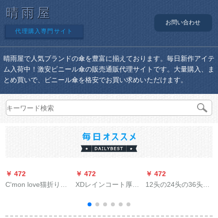
晴雨屋
お問い合わせ
代理購入専門サイト
晴雨屋で人気ブランドの傘を豊富に揃えております。毎日新作アイテ
ム入荷中！激安ビニール傘の販売通販代理サイトです。大量購入、ま
とめ買いで、ビニール傘を格安でお買い求めいただけます。
￥ 472
￥ 472
￥ 472
￥
C'mon love猫折りた
XDレインコート厚い
12头の24头の36头の
たみ畳傘女性の日焼
夜の光をプラスし
便利な伞のリフレム
け止め紫外線パリソ
て、大人のアウドア
は伞を持っていま
ルポケト傘黒ゴム晴
男女のカープが単で
す。ビネットのロビ