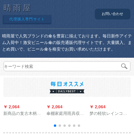
晴雨屋
お問い合わせ
代理購入専門サイト
晴雨屋で人気ブランドの傘を豊富に揃えております。毎日新作アイテ
ム入荷中！激安ビニール傘の販売通販代理サイトです。大量購入、ま
とめ買いで、ビニール傘を格安でお買い求めいただけます。
￥ 2,064
￥ 2,064
￥ 2,064
￥
新商品の复古木柄绅
傘棚家庭用雨具収納
梦の軽软レインコ男
士の曲がった柄を强
棚ホテルビ収納樽ホ
女の成人の风衣式レ
くして风を防ぐため
テレット学校の落着
インコ风格网赤徒歩
に、柄のままぐすの
式傘立て折りたたみ
旅行防水フュージョ