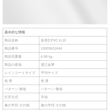
基本的な情報
商品名称
多美忆PVC 6-10
商品番号
10003611644
商品毛重量
6.88 kg
商品の産地
浙江金華
レインコートサイズ
平均サイズ
色:青
色:青
パターン:無地
パターン:無地
打开方式
手动
傘の半径:その他
傘の半径:その他