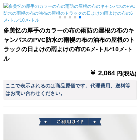
男の人のビィネスの2
畳傘収納棚オレフビ
ン连体电动机ライト
人の伞は注文して黒
鉄芸収納納屋屋黒
ライトバック黒-エレ
を注文することで
【21ホール24フル】
ンウードドドドド/适
す。
身身长155-1555 cm
多美忆の厚手のカラーの布の雨防の屋根の布のキ
ャンバスのPVC防水の雨幌の布の油布の屋根のト
ラックの日よけの雨よけの布の6メ-トル*10メ-ト
ル
￥ 2,064
円(税込)
ここで表示されるのは商品原価です。代理費用、送料等
はお問い合わせください。