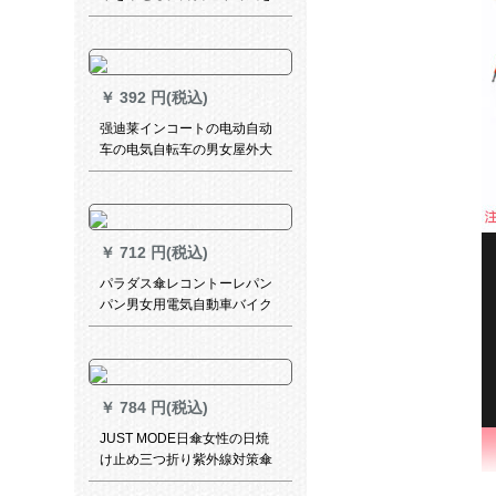
防ぐために、折り畳み傘を補
強します。大きいサイの二人
傘で反射します。全自動逆傘
です。琥珀【生涯無料で新し
￥
392 円(税込)
ものに交換します。】
强迪莱インコートの电动自动
车の电気自転车の男女屋外大
人のウォーキング旅行帽子の
ひさレンコ子供学生ファン骑
行ポンチー白L
￥
712 円(税込)
パラダス傘レコントーレパン
パン男女用電気自動車バイク
レースレース2 A特蔵青XLコ
ードド
￥
784 円(税込)
JUST MODE日傘女性の日焼
け止め三つ折り紫外線対策傘
晴雨パリソ三つ折り