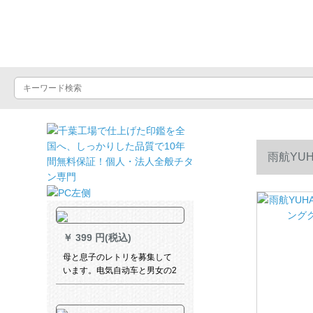
晴雨屋
雨航YU
￥
399 円(税込)
母と息子のレトリを募集して
います。电気自动车と男女の2
人乗りのオーストリアは、厚
みのある防水ポリンチを追加
しました。