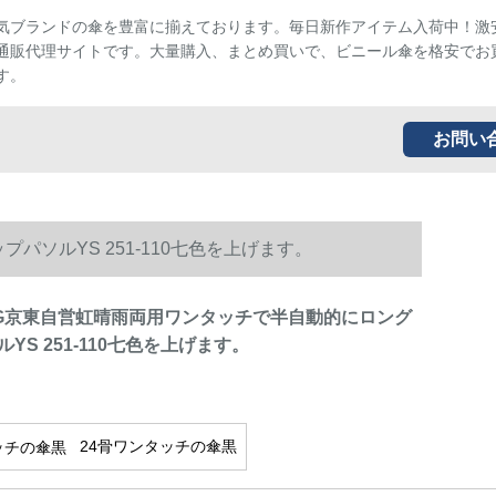
気ブランドの傘を豊富に揃えております。毎日新作アイテム入荷中！激
通販代理サイトです。大量購入、まとめ買いで、ビニール傘を格安でお
す。
お問い
ソルYS 251-110七色を上げます。
NG京東自営虹晴雨両用ワンタッチで半自動的にロング
YS 251-110七色を上げます。
24骨ワンタッチの傘黒