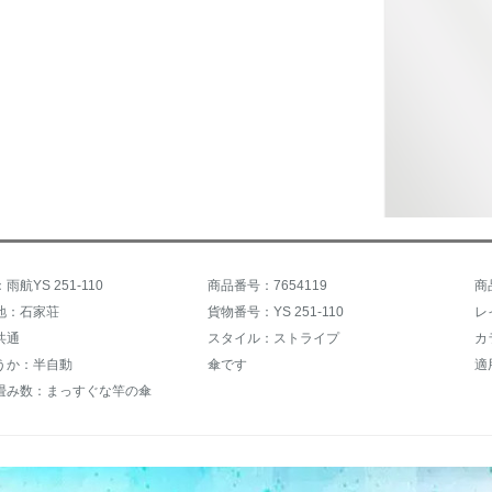
航YS 251-110
商品番号：7654119
商
地：石家荘
貨物番号：YS 251-110
レ
共通
スタイル：ストライプ
カ
うか：半自動
傘です
適
畳み数：まっすぐな竿の傘