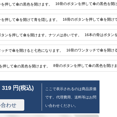
16骨のボタンを押して傘の黒色を開
16骨のボタンを押して傘を開け
16本の骨はボタン
16骨のワンタッチで傘を開け
8骨のボタンを押して傘の黒色を開け
 319 円(税込)
ここで表示されるのは商品原価
です。代理費用、送料等はお問
い合わせ
い合わせください。