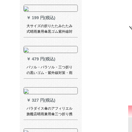
￥
199 円(税込)
大サイズの折りたたみたたみ
式晴雨兼用傘黒ゴム紫外線対
策男女日傘日焼防止傘小黒傘
供用マニュアル小黒傘-金星傘
下直径98 cm
￥
479 円(税込)
パソル・パラソル・三つ折り
の黒いゴム・紫外線対策・雨
の日よけ兼用傘・春の光蘭
615 E
￥
327 円(税込)
パラダイス傘のアフィリエル
旗艦店晴雨兼用傘三つ折り携
帯帯日傘黒ゴム日よけ傘男女1
冊