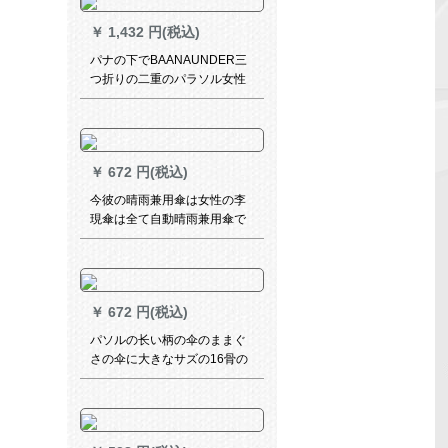
￥
1,432 円(税込)
パナの下でBAANAUNDER三
つ折りの二重のパラソル女性
パラソルの日よけ傘晴雨兼用
傘紫外線防止傘の焦げつき黒
の傘の軽さ鉛筆シリズ
￥
672 円(税込)
今彼の晴雨兼用傘は女性の李
現傘は全て自動晴雨兼用傘で
す。
￥
672 円(税込)
パソルの长い柄の伞のままぐ
さの伞に大きなサズの16骨の
全自动半分をつけます。2人の
大きな伞の黒いゴムをつけて
紫外线の晴雨を防ぎます。伞
の日伞のパソルビルです。