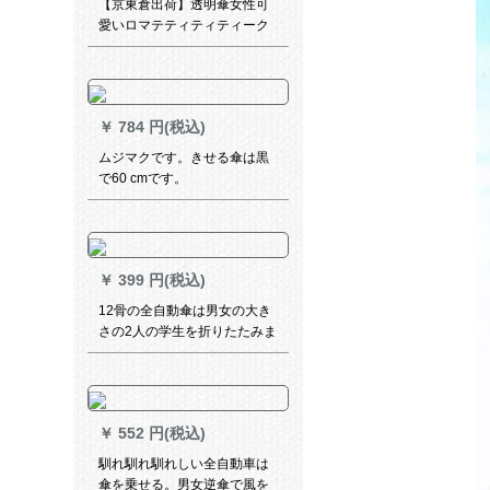
【京東倉出荷】透明傘女性可
愛いロマテティティティーク
桜折られた傘透明子傘長柄傘
マイニル蝶々桜粉
￥
784 円(税込)
ムジマクです。きせる傘は黒
で60 cmです。
￥
399 円(税込)
12骨の全自動傘は男女の大き
さの2人の学生を折りたたみま
す。简単に防风晴雨を强化し
ます。
￥
552 円(税込)
馴れ馴れ馴れしい全自動車は
傘を乗せる。男女逆傘で風を