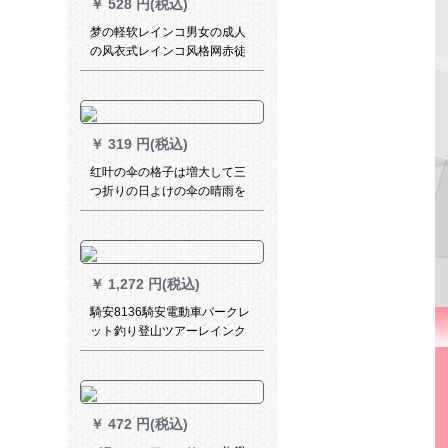
￥
528 円(税込)
梦の軽软レインコ男女の成人
の风衣式レインコ风格网赤徒
歩旅行防水フュージョン连体
电动机インコトリ黒-エレンウ
ードドドドド/适身身长165-85
cm
￥
319 円(税込)
红叶の伞の格子は増大して三
つ折りの日よけの伞の晴雨を
固めて伞の三つ折りの钢の伞
の多色のランダーな髪を使い
ます。
￥
1,272 円(税込)
騎安8136騎安電動車バークレ
ット釣り登山ツアーレインク
ーリング分身式二階帽子付気
通性レインコート紺青2 XL
￥
472 円(税込)