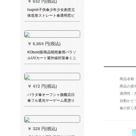
￥
632 円(税込)
hugmii子供傘少年少女創意立
体造形ストレート傘透明窓ピ
ンキノコ48 cm*8 k
￥
6,864 円(税込)
KObold新商品晴雨兼用パラソ
ルUVカート紫外線対策傘ミニ
傘折りたたみたみ傘
商品名称：雨
￥
472 円(税込)
商品の産
適用性：
パラダ傘オーフシャ旗艦店日
傘フル遮光ヤーゲーム黒塗り
自動かど
の日よけ傘小ぶり折りたたた
傘の折り
みたた傘デリック2〓ピンク
50 cm*6 k
￥
328 円(税込)