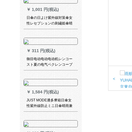
￥
1,001 円(税込)
日傘の日よけ紫外線対策傘女
性レセプションの刺繡姫傘晴
雨兼用傘両用折りたたみた日
傘ボックス三つ折り
￥
311 円(税込)
御目电动电动电动机レンコー
スト夏の电气ベクレンコープ
自転车シングルスポンティア
ウトラド男女のフュード透明
<
ランコンコンコンコンコント
ラックトラックトラックカー
￥
1,584 円(税込)
バー-クラブブ白pvc XL
JUST MODE潘多摩箱日傘女
性紫外線防止ミニ日傘晴雨兼
用傘防水パラソル軽さ折りた
たみたみ傘マサラ