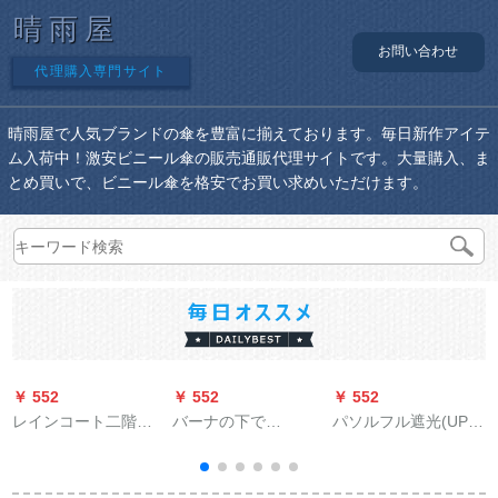
晴雨屋
お問い合わせ
代理購入専門サイト
晴雨屋で人気ブランドの傘を豊富に揃えております。毎日新作アイテ
ム入荷中！激安ビニール傘の販売通販代理サイトです。大量購入、ま
とめ買いで、ビニール傘を格安でお買い求めいただけます。
￥ 552
￥ 552
￥ 552
￥
レインコート二階分
バーナの下で
パソルフル遮光(UPS
体式成人アウドレン·
BAANAUNDERパラソ
50+)黒ゼラチン三つ
テーク男女式電動バ
ル女性紫外线対策折
折りパソル晴雨兼用
イクライト二階分体
りたたみた傘晴雨兼
傘