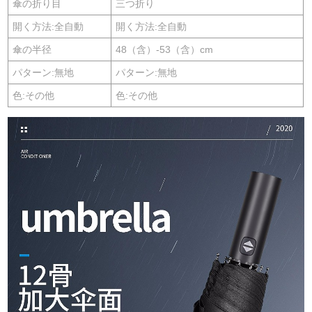
傘の折り目
三つ折り
開く方法:全自動
開く方法:全自動
傘の半径
48（含）-53（含）cm
パターン:無地
パターン:無地
色:その他
色:その他