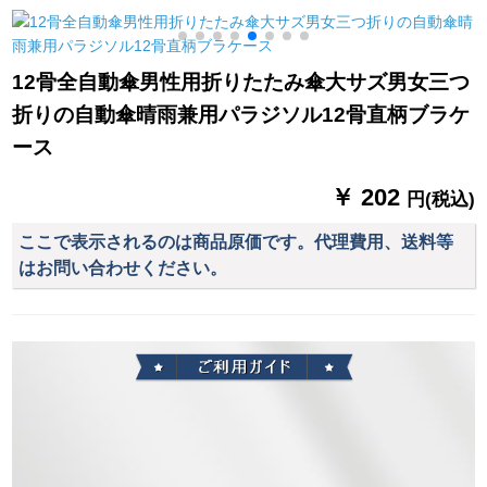
小学生を连れて学校
帽子のひさレンコ子
に行きます。ランド
供学生ファン骑行ポ
日
セルスの位は緑の星
ンチー白L
（
12骨全自動傘男性用折りたたみ傘大サズ男女三つ
の灰の底（ランドセ
折りの自動傘晴雨兼用パラジソル12骨直柄ブラケ
ルスの位）XLです。
ース
￥ 202
円(税込)
ここで表示されるのは商品原価です。代理費用、送料等
はお問い合わせください。