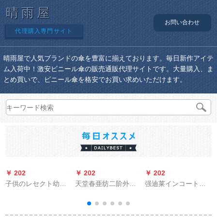
晴雨屋
お問い合わせ
代理購入専門サイト
晴雨屋で人気ブランドの傘を豊富に揃えております。毎日新作アイテ
ム入荷中！激安ビニール傘の販売通販代理サイトです。大量購入、ま
とめ買いで、ビニール傘を格安でお買い求めいただけます。
￥ 202
￥ 202
￥ 202
￥
子供のレセクト幼稚
天堂春亜纺二阶外勤
强迪莱インコートの
园の子供は男の子と
反射型レンコートN
电动自动车の电気自
女の子を厚くしま
211-22 L绀色XL
転车の男女屋外大人
す。防水ポンチーは
のウォーキング旅行