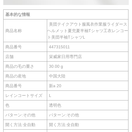
基本的な情報
美団テイクアウト服風衣作業服ライダース
商品名称
ヘルメット夏兜夏半袖Tシャツ工衣レンコー
ト美団半袖TシャツL
商品番号
447315011
店舗
栄威家日用専門店
商品の毛の重さ
30.00 g
商品の産地
中国大陸
商品番号
新a 20
レインコートサイズ
L
色
透明色
パターン:その他
パターン:その他
開く方法:全自動
開く方法:全自動