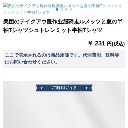
ーの屋根の雨よけカ
7 AXジットの青いレ
カバを折れ畳みまし
ベルアジット（180-
た。风よけカバの黒
185）
美团のテイクアウ服作业服骑走ルメッツと夏の半
い裏+前后の窓を开け
袖Tシャツシュトレンミット半袖Tシャツ
ます。
￥ 231
円(税込)
ここで表示されるのは商品原価です。代理費用、送料等
はお問い合わせください。