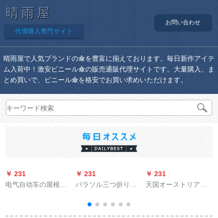
晴雨屋
お問い合わせ
代理購入専門サイト
晴雨屋で人気ブランドの傘を豊富に揃えております。毎日新作アイテ
ム入荷中！激安ビニール傘の販売通販代理サイトです。大量購入、ま
とめ買いで、ビニール傘を格安でお買い求めいただけます。
￥ 231
￥ 231
￥ 231
￥
电气自动车の屋根の
パラソル三つ折り晴
天国オーストリアの
日よけ伞レインコー
雨兼用パソル紫外線
二阶建ての大人用セ
ドの日よけ伞の幅を
防止パラソルビネス
パレート式の男女电
大きする。スクラバ
傘
气自动车のポンチ21-