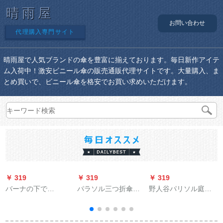
晴雨屋
お問い合わせ
代理購入専門サイト
晴雨屋で人気ブランドの傘を豊富に揃えております。毎日新作アイテ
ム入荷中！激安ビニール傘の販売通販代理サイトです。大量購入、ま
とめ買いで、ビニール傘を格安でお買い求めいただけます。
￥ 319
￥ 319
￥ 319
￥
バーナの下で
パラソル三つ折傘晴
野人谷パリソル庭园
BAANAUNDERの新型
雨兼用傘男女ビギネ
の傘テトラス折りた
日傘が日よけ晴雨兼
格子赤蔵青339 S
たたみみ大广告伞日
用傘折りたみ傘ポケ
伞ロマ伞保安ポスト