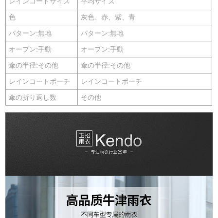
レインコートサイズ
平均サイズ
色
灰色、赤、紫、青
パターン:無地
パターン:無地
オープン:手動
オープン:手動
傘の半径:その他
傘の半径:その他
レインコートポーチ
レインコートポーチ
傘の折り返し数
その他