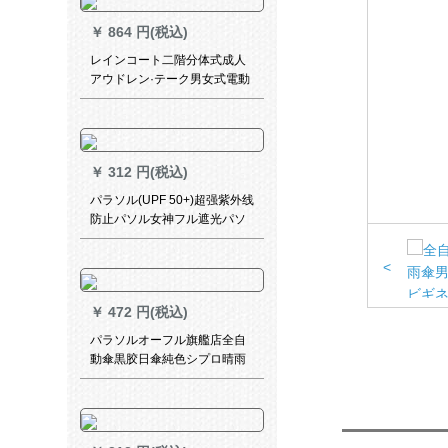
￥
864 円(税込)
レインコート二階分体式成人
アウドレン·テーク男女式電動
バイクライト二階分体式アダ
ルトアウドレン·テーク
￥
312 円(税込)
パラソル(UPF 50+)超强紫外线
防止パソル女神フル遮光パソ
ラス小黒伞しんちゃん三折晴
雨兼用パソルビル
<
￥
472 円(税込)
パラソルオーフル旗艦店全自
動傘黒胶日傘純色シプロ晴雨
兼用傘