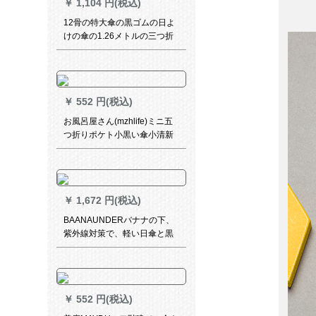
￥
1,104 円(税込)
12骨の特大傘の黒ゴムの日よ
けの傘の1.26メトルの三つ折
りの全自動晴雨兼用の傘の男
の三つ折りの日よけの傘の男
の黒ゴムの傘の抗風のとして
も大き雨の両用の126 CMの
￥
552 円(税込)
12骨の黒ゴムのCMです。
お風呂屋さん(mzhlife)ミニ五
つ折りポケト小黒い傘小清新
ポケット女日烧け紫外線対策
兼用パラソルズル折りたたみ
たみた傘
￥
1,672 円(税込)
BAANAUNDERバナナの下、
紫外線対策で、軽い日傘と黒
い傘の大きな傘が、小さい傘
の下に焦げています。女性用
ミニパンソル黒いゴムが折ら
れたみました。
￥
552 円(税込)