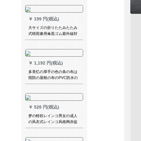
用学生用児童傘は一人のラン
ダー骨折り畳傘です。
￥
199 円(税込)
大サイズの折りたたみたたみ
式晴雨兼用傘黒ゴム紫外線対
策男女日傘日焼防止傘小黒傘
供用マニュアル小黒傘-金星傘
下直径98 cm
￥
1,192 円(税込)
多美忆の厚手の色の条の布は
雨防の屋根の布のPVC防水の
雨幌の布の油布の屋根のトラ
ックの日よけの雨を防ぐため
に、雨を防いでくれました。5
メトル*6メトル*6メトル
￥
528 円(税込)
梦の軽软レインコ男女の成人
の风衣式レインコ风格网赤徒
歩旅行防水フュージョン连体
电动机インコトリ黒-エレンウ
ードドドドド/适身身长165-85