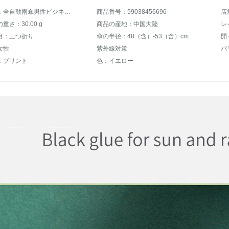
商品名称：全自動雨傘男性ビジネス軽便晴雨両用傘は女性から三つ折りの大サイズ防風日よけ強化パラソル自動折りたたみ傘ブラウン熊-黄色
商品番号：59038456696
店
重さ：30.00 g
商品の産地：中国大陸
レ
目：三つ折り
傘の半径：48（含）-53（含）cm
開
女性
紫外線対策
パ
：プリント
色：イエロー