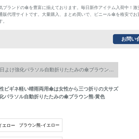
気ブランドの傘を豊富に揃えております。毎日新作アイテム入荷中！激
通販代理サイトです。大量購入、まとめ買いで、ビニール傘を格安でお
す。
お問い
日よけ強化パラソル自動折りたたみの傘ブラウン熊-
性ビギネ軽い晴雨両用傘は女性から三つ折りの大サズ
化パラソル自動折りたたみの傘ブラウン熊-黄色
ブラウン熊-イエロー