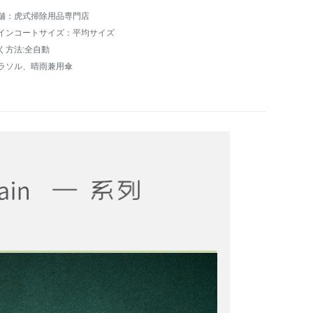
舗：虎式掃除用品専門店
インコートサイズ：平均サイズ
く方法:全自動
ラソル、晴雨兼用傘