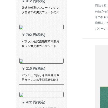
￥
312 円(税込)
强迪自転车レンコートのシン
商品の毛の
グ自动车の男女フューシの大
きな帽子のつばは反射板が长
傘の折り
くなっています。自転车のポ
適用人：
イタスを共有します。
パターン
￥
792 円(税込)
パラソル公式旗艦店晴雨兼用
傘フル遮光黒ゴムサワード三
つ折り印紙サーンシェンド1米
色55 cm*8 k
￥
215 円(税込)
パソル三つ折り傘晴雨兼用傘
男女ビジネ格子深蔵青339 S
￥
472 円(税込)