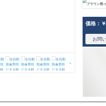
価格：
￥
お問
>