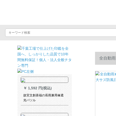
晴雨屋
全自動雨
黄色
￥
1,592 円(税込)
故宮文創喜福の長雨兼用傘遮
光パソル