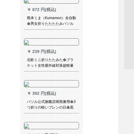
cm
￥
872 円(税込)
熊本くま（Kumamon）全自動
傘男女折りたたたたみパソル
晴雨兼用日傘紫外線超強い日
焼け止めアニメ学生傘ピンク-
日烧け止めベルジップ
￥
239 円(税込)
北欧ミニ折りたたみた傘ブラ
ケット女性紫外線対策超軽量
折りたたみ傘晴雨兼用ポケト
傘折りたたみ畳傘-ピンク
￥
392 円(税込)
パソル公式旗艦店晴雨兼用傘3
つ折りの軽いプレンの日傘黒
いゴムの日よけ傘の色が青々
としています。