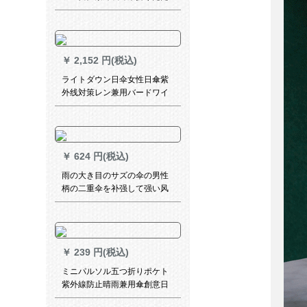
み傘晴雨兼用ミニ折りのみみ
伞カプレーゼ薄い灰色
￥
2,152 円(税込)
ライトダウン日伞女性日傘紫
外线対策レン兼用バードワイ
ン赤日焼け
￥
624 円(税込)
雨の大き目のサズの伞の男性
柄の二重伞を补强して强い风
に抵抗して日よけする女性の
晴雨両用プリンストのロゴの
广告のゴルフの伞の二重（外
黒内の酒の赤）のペ-130 cm
￥
239 円(税込)
ミニパルソル五つ折りポケト
紫外線防止晴雨兼用傘創意日
傘学生〓折りたたみ傘男女兼