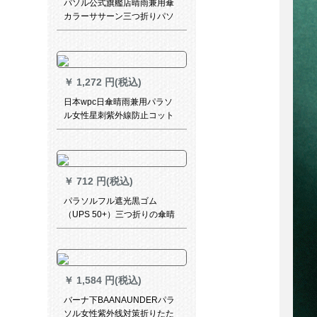
パソル公式旗艦店晴雨兼用傘
カラーササーン三つ折りパソ
ルペペアユス紳士
￥
1,272 円(税込)
日本wpc日傘晴雨兼用パラソ
ル女性星刺紫外線防止コット
ン携帯帯ピンク-小さな星レ-ス
￥
712 円(税込)
パラソルフル遮光黒ゴム
（UPS 50+）三つ折りの傘晴
雨兼用傘30565 D幽梅
￥
1,584 円(税込)
バーナ下BAANAUNDERパラ
ソル女性紫外线対策折りたた