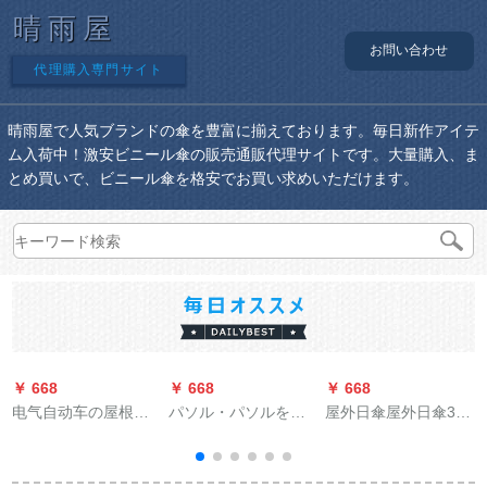
晴雨屋
お問い合わせ
代理購入専門サイト
晴雨屋で人気ブランドの傘を豊富に揃えております。毎日新作アイテ
ム入荷中！激安ビニール傘の販売通販代理サイトです。大量購入、ま
とめ買いで、ビニール傘を格安でお買い求めいただけます。
￥ 668
￥ 668
￥ 668
￥
电气自动车の屋根の
パソル・パソルを兼
屋外日傘屋外日傘3 m
日よけ伞レインコー
用しています。三つ
大日傘警備所屋外レ
ドの日よけ伞の幅を
折りの黒いゴムの傘
ジャ庭園レンチ傘ロ
大きする。スクラバ
です。
マ傘折りたたみ8骨円