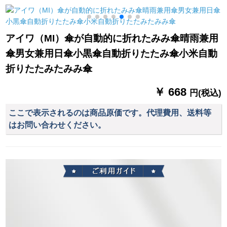
ーの屋根の雨よけカ
形カーキキキ3 m水槽
カバを折れ畳みまし
台座
た。风よけカバの黒
アイワ（MI）傘が自動的に折れたみみ傘晴雨兼用
い裏+前后の窓を开け
傘男女兼用日傘小黒傘自動折りたたみ傘小米自動
ます。
折りたたみたみみ傘
￥ 668
円(税込)
ここで表示されるのは商品原価です。代理費用、送料等
はお問い合わせください。