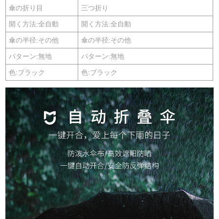
傘の折り目
三つ折り
開く方法:全自動
開く方法:全自動
傘の半径:その他
傘の半径:その他
パターン:無地
パターン:無地
色:ブラック
色:ブラック