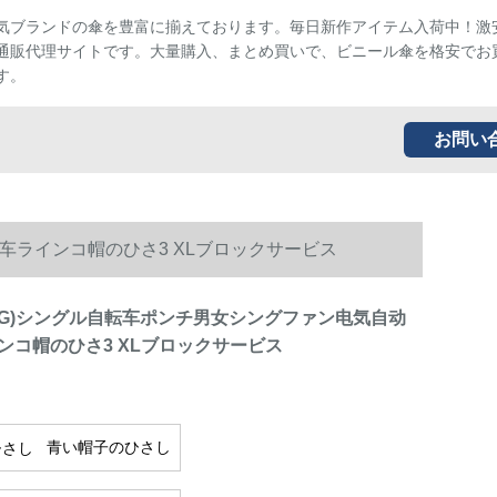
気ブランドの傘を豊富に揃えております。毎日新作アイテム入荷中！激
通販代理サイトです。大量購入、まとめ買いで、ビニール傘を格安でお
す。
お問い
车ラインコ帽のひさ3 XLブロックサービス
ANG)シングル自転车ポンチ男女シングファン电気自动
ンコ帽のひさ3 XLブロックサービス
青い帽子のひさし