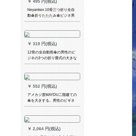
￥
495 円(税込)
Neyankex 10骨三つ折り全自
動傘折りたたたみ傘ビジネ男
性木綿ヴェディ紳士傘カスタ
ム広告傘ロゴ
￥
319 円(税込)
12骨の全自動雨傘の男性のビ
ジネの3つの折り畳式の大きな
傘は自ら晴雨を収めてから傘
を兼用して日よけの傘の12骨
の全自動青を固めます。
￥
552 円(税込)
アメカジ度MAYDU二階建ての
傘を大きする。男性のビギネ
はスゴい柄の傘は自動的にM
ブラ119ルに咲きます。
￥
2,064 円(税込)