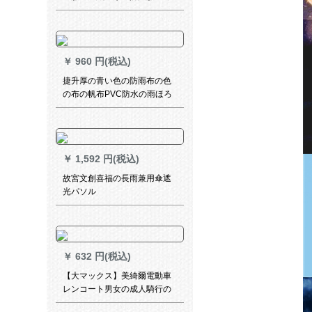
スタスメズの外装の冬の外套
の美団の夏の_;ルメットの黒
レンズスの平均サイズスはLを
调节することとなります。
￥
960 円(税込)
捷升厚の青い色の防雨布の色
の布の帆布PVC防水の雨ほろ
の布の油布のトラックの日よ
けの雨を防ぐぐぐぐぐ风雪の
ぼうの4メ-トル*7メ-トル*7メ-
トルトル
￥
1,592 円(税込)
故宮文創喜福の長雨兼用傘遮
光パソル
￥
632 円(税込)
【大マックス】美綺爾電動車
レンコート男女の成人騎行の
シングリククトラックトラッ