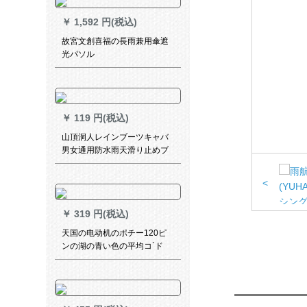
￥
1,592 円(税込)
故宮文創喜福の長雨兼用傘遮
光パソル
￥
119 円(税込)
山頂洞人レインブーツキャバ
男女通用防水雨天滑り止めブ
ーツキャバ非使捨雨具厚い耐
摩耗性レインブツCM 9006青
<
いXL
￥
319 円(税込)
天国の电动机のポチー120ピ
ンの湖の青い色の平均コ`ド