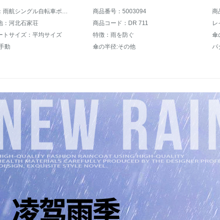
商品名称：雨航シングル自転車ポンチショウ
商品番号：5003094
商
地：河北石家荘
商品コード：DR 711
レ
ートサイズ：平均サイズ
特徴：雨を防ぐ
傘
手動
傘の半径:その他
パ