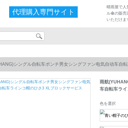
晴雨屋で人
代理購入専門サイト
ル傘の販売
いただけま
UHANG)シングル自転车ポンチ男女シングファン电気自动车自転
雨航(YUH
车自転车ライ
色を選択