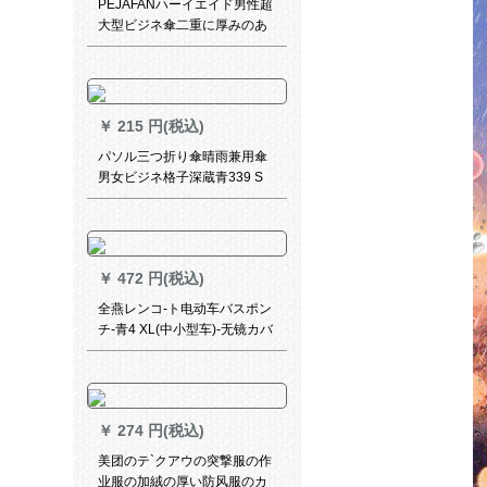
PEJAFANハーイエイド男性超
大型ビジネ傘二重に厚みのあ
る自動長柄傘2つの大きな傘屋
外ゴフ傘超強い防風晴雨兼用
傘120 CM内の灰色のプラステ
ィック製ハド（レベルアープ
￥
215 円(税込)
版）
パソル三つ折り傘晴雨兼用傘
男女ビジネ格子深蔵青339 S
￥
472 円(税込)
全燕レンコ-ト电动车バスポン
チ-青4 XL(中小型车)-无镜カバ
ー
￥
274 円(税込)
美团のテ`クアウの突撃服の作
业服の加絨の厚い防风服のカ