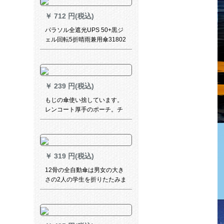
￥
712 円(税込)
パラソル全遮光UPS 50+黒ジ
ェル回転5折晴雨兼用傘31802
Eピンク
￥
239 円(税込)
もじの傘使い捨しています。
レンコート厚手のポーチ。チ
アウドア登山旅行使い捨ポー
チ男女雨具白青紫（3つ入り）
JD 639
￥
319 円(税込)
12骨の全自動傘は男女の大き
さの2人の学生を折りたたみま
す。