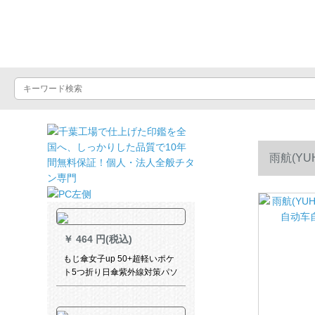
晴雨屋
雨航(Y
￥
464 円(税込)
もじ傘女子up 50+超軽いポケ
ト5つ折り日傘紫外線対策パソ
ル晴雨兼用傘コーパンベルト
超軽量日傘ベゼル