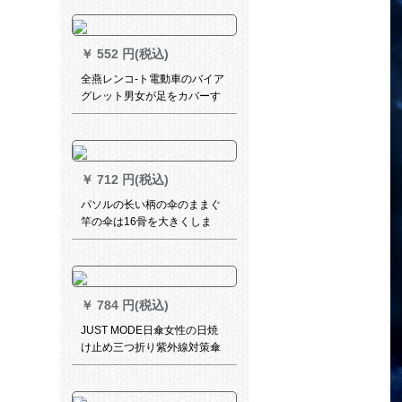
クレイコの厚みを増量したバ
ークバッグ
￥
552 円(税込)
全燕レンコ-ト電動車のバイア
グレット男女が足をカバーす
るつばさを厚くして、シンゲ
ルの電気ボトル車ポンチ-ブチ
ル5 XL(中大型車)-ミラカバー
な
￥
712 円(税込)
パソルの长い柄の伞のままぐ
竿の伞は16骨を大きくしま
す。
￥
784 円(税込)
JUST MODE日傘女性の日焼
け止め三つ折り紫外線対策傘
晴雨パリソ三つ折り