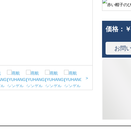
価格：
￥
お問
>