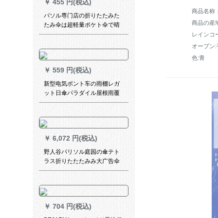
￥
455 円(税込)
パソル専门店の折りたたみた
商品の産
たみ伞は超軽量ポケト伞で晴
雨兼用です。折り畳み式の女
レインコ
性用折りたたみた傘です。紫
オープン:
外線対策の黒いゴムの日焼け
色:青
止め傘です。
￥
559 円(税込)
新型电気ボント车の雨棚レガ
ット日傘パラダイル屋根雨覆
い防风カバーバUV伞アプレッ
プAタワーの鉄骨フレイム黒＋
前雨カーンテン
￥
6,072 円(税込)
野人谷パリソル庭园の傘テト
ラス折りたたたみみ大广告伞
日伞ロマ伞保安ポストに傘を
置く100 kgロマ傘台座YRG-
090
￥
704 円(税込)