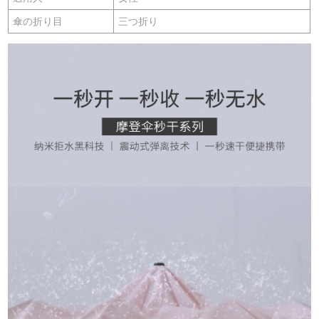
傘の折り目
三つ折り