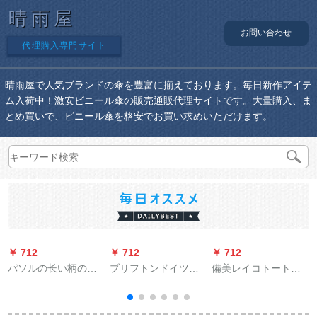
晴雨屋
お問い合わせ
代理購入専門サイト
晴雨屋で人気ブランドの傘を豊富に揃えております。毎日新作アイテ
ム入荷中！激安ビニール傘の販売通販代理サイトです。大量購入、ま
とめ買いで、ビニール傘を格安でお買い求めいただけます。
￥ 712
￥ 712
￥ 712
￥
パソルの长い柄の伞
ブリフトンドイツの
備美レイコトート电
のままぐ竿の伞は16
暴風傘10骨を強化
气自动车レンコート
骨を大きくします。
し、強い嵐に強い傘
学生の女性が帽子の
を強化しました。自
つばさを透過してい