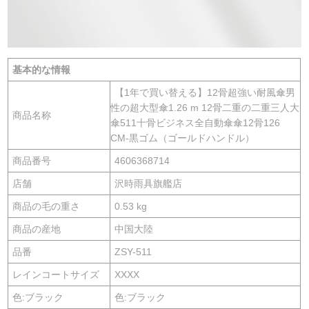
基本的な情報
【1年で買い替える】12骨超強い耐風傘男
性の超大型傘1.26 m 12骨二重の二重三人大
商品名称
傘511十骨ビジネス全自動傘傘12骨126
CM-黒ゴム（ゴールドハンドル）
商品番号
4606368714
店舗
沢時雨具旗艦店
商品の毛の重さ
0.53 kg
商品の産地
中国大陸
品番
ZSY-511
レインコートサイズ
XXXX
色:ブラック
色:ブラック