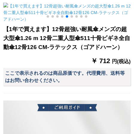
动的に折りたたみ伞
るレインコーストト
の柄を开けて、高级
ークシー-雪花白XL
なビズネを持ちま
す。男女兼用傘黒の
【1年で買えます】12骨超強い耐風傘メンズの超
傘の下で、直径は115
大型傘1.26 m 12骨二重人型傘511十骨ビギネ全自
cmです。
動傘12骨126 CM-ラテックス（ゴアドハーン）
￥ 712
円(税込)
ここで表示されるのは商品原価です。代理費用、送料等
はお問い合わせください。