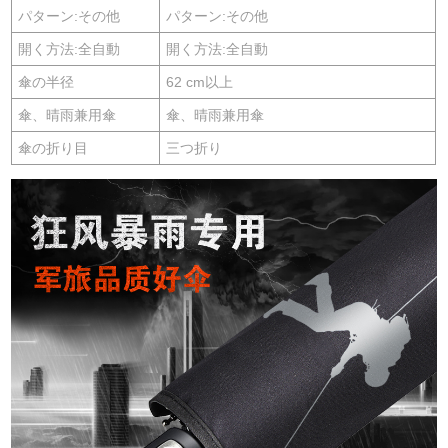
パターン:その他
パターン:その他
開く方法:全自動
開く方法:全自動
傘の半径
62 cm以上
傘、晴雨兼用傘
傘、晴雨兼用傘
傘の折り目
三つ折り