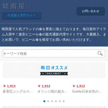
晴雨屋
お問い合わせ
代理購入専門サイト
晴雨屋で人気ブランドの傘を豊富に揃えております。毎日新作アイテ
ム入荷中！激安ビニール傘の販売通販代理サイトです。大量購入、ま
とめ買いで、ビニール傘を格安でお買い求めいただけます。
￥ 1,912
￥ 1,912
￥ 1,912
￥
多美忆シングルス成
オリンジ雨の超大型
Subtle日伞女性の紫
人屋外徒歩男女デザ
傘柄男二人が、自動
外线対策は非常に强
イン帽子付防水ポン
ビネ傘でレトロ防風
いです。日焼け止め
チーア透明フュージ
ビレッグ傘は、広告
の强い日焼け止めで