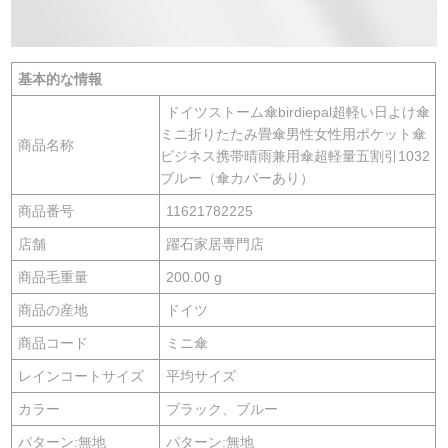
基本的な情報
ドイツストーム傘birdiepal超軽い日よけ傘
ミニ折りたたみ畳傘男性女性用ポケット傘
商品名称
ビジネス携帯晴雨兼用傘超軽量五割引1032
ブルー（傘カバーあり）
商品番号
11621782225
店舗
躍石家居専門店
商品毛重量
200.00 g
商品の産地
ドイツ
商品コード
ミニ傘
レインコートサイズ
平均サイズ
カラー
ブラック、ブルー
パターン:無地
パターン:無地