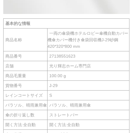
基本的な情報
一両の傘袋機ホテルロビー傘機自動カバー
商品名称
機傘カバー機付き傘袋回収機J-29砂鋼
420*320*800 mm
商品番号
27138551623
店舗
光り輝志ホーム専門店
商品毛重量
100.00 g
貨物番号
J-29
レインコートサイズ
S
パラソル、晴雨兼用傘
パラソル、晴雨兼用傘
傘の折り返し数
ストレートバー
開く方法:全自動
開く方法:全自動