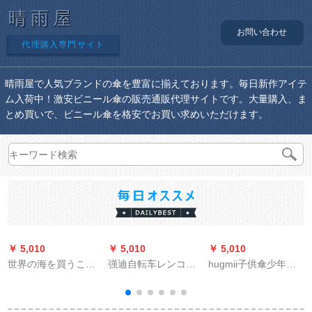
晴雨屋
お問い合わせ
代理購入専門サイト
晴雨屋で人気ブランドの傘を豊富に揃えております。毎日新作アイテ
ム入荷中！激安ビニール傘の販売通販代理サイトです。大量購入、ま
とめ買いで、ビニール傘を格安でお買い求めいただけます。
￥ 5,010
￥ 5,010
￥ 5,010
￥
世界の海を買うこと
强迪自転车レンコー
hugmii子供傘少年少
ができます。
トのシング自动车の
女創意立体造形スト
男女フューシの大き
レート傘透明窓ピン
な帽子のつばは反射
キノコ48 cm*8 k