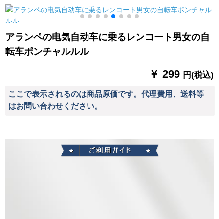
ってください。经典
男女の电気自転车の
ビジネ伞3311 Eが5つ
运転はレンコートに
の_になりました。
行っています。ま
アランペの电気自动车に乗るレンコート男女の自
た、厚い防水ポーチ4
転车ポンチャルルル
XLのシングリルを追
加しました。
￥ 299
円(税込)
ここで表示されるのは商品原価です。代理費用、送料等
はお問い合わせください。