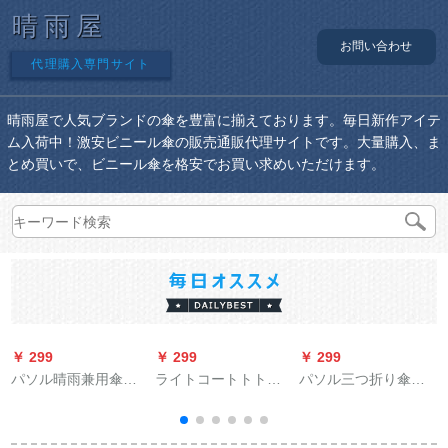
晴雨屋
お問い合わせ
代理購入専門サイト
晴雨屋で人気ブランドの傘を豊富に揃えております。毎日新作アイテ
ム入荷中！激安ビニール傘の販売通販代理サイトです。大量購入、ま
とめ買いで、ビニール傘を格安でお買い求めいただけます。
￥ 299
￥ 299
￥ 299
￥
パソル晴雨兼用傘三
ライトコートトトを
パソル三つ折り傘晴
つ折りの大きな傘を
募集しています。电
雨兼用傘断水
重ねて、水を拒みま
気自动车のレインコ
す。二人の傘を振る
ートの大型加肥単人
晴