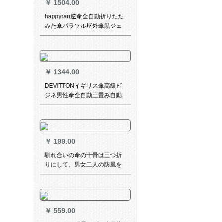
￥
1504.00
happyran逆傘全自動折りたた
みた傘パラソル屋外傘黒ジェ
ル耐風晴雨兼用傘ブラケース
￥
1344.00
DEVITTONイギリス傘高級ビ
ジネ男性傘全自動三畳み自動
で開きます。水が切られたり
します。ペアに大きなサズを
加えて、嵐対策傘を強化しま
す。屋外晴雨兼用傘黒
￥
199.00
馴れ合いの傘の十骨は三つ折
りにして、男女二人の防風を
強くして、晴雨両用の日傘の
八骨の手動の傘を固めます。
￥
559.00