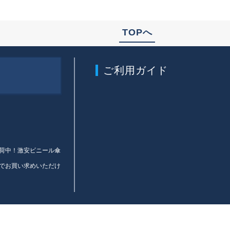
TOPへ
ご利用ガイド
荷中！激安ビニール傘
でお買い求めいただけ