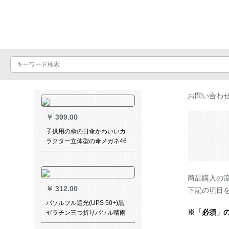
晴雨屋
お問い合わ
￥
399.00
子供用の傘の日傘かわいいカ
ラクター立体型の傘メガネ46
cm*8 K
商品購入の
￥
312.00
下記の項目
パソルフル遮光(UPS 50+)黒
※「必須」
ゼラチン三つ折りパソル晴雨
兼用傘