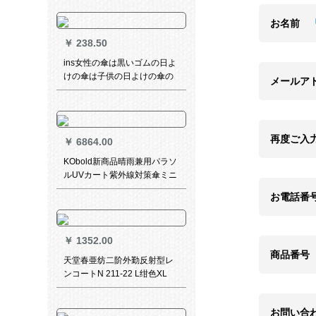
お名前
￥
238.50
ins女性の傘は黒いゴムの日よ
けの傘は子供の日よけの傘の
メールア
大きなサズを折ります畳みま
す晴雨兼用の傘は紫外線の美
少女の傘の木の下で恋人の紺
色を防ぎます。
再度ご入
￥
6864.00
KObold新商品晴雨兼用パラソ
ルUVカート紫外線対策傘ミニ
傘折りたたみたみ傘
お電話番
￥
1352.00
商品番号
天堂春亜纺二阶外勤反射型レ
ンコートN 211-22 L绀色XL
お問い合