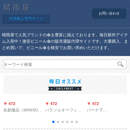
晴雨屋
お問い合わせ
代理購入専門サイト
晴雨屋で人気ブランドの傘を豊富に揃えております。毎日新作アイテ
ム入荷中！激安ビニール傘の販売通販代理サイトです。大量購入、ま
とめ買いで、ビニール傘を格安でお買い求めいただけます。
￥ 472
￥ 472
￥ 472
￥
名創優品（MINISO）
パラソルオーフシャ
バーナ下
男女晴雨兼用傘紫外
旗艦店日傘フル遮光
BAANAUNDER日傘屋
線防止パラソル折れ
黒スエド折られたみ
外日傘女性紫外線対
た畳傘軽い小形蔵青
た傘美した時間1冊
策折りたたみたみの