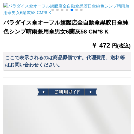
傘晴雨兼用のミニ折
りたみの傘ポケズ
パラダイス傘オーフル旗艦店全自動傘黒胶日傘純
骨
色シンプ晴雨兼用傘男女6蘭灰58 CM*8 K
￥ 472
円(税込)
ここで表示されるのは商品原価です。代理費用、送料等
はお問い合わせください。