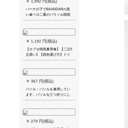
￥
1,992 円(税込)
バーナの下でBAANDARの黒
い傘ベロ二重のパラソル晴雨
両用の焦げたパソル紫外線防
止折りたたみた傘男女超強い
日焼け止め傘印麦
￥
1,192 円(税込)
【カプセ晴雨兼用傘】【二立5
元買い】【四色選び方】ドイ
ツ工芸日焼け防止紫外線折り
たたみ傘折りたたみたみ畳傘
粒芙青【ギフト】傘の粒を送
る
￥
367 円(税込)
パソル・パソルを兼用してい
ます。パソルを三つ折りにし
た黒いゴムの傘の日焼け止め
です。
￥
279 円(税込)