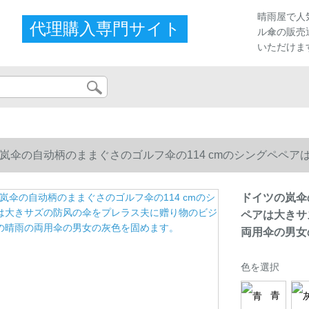
晴雨屋で人
代理購入専門サイト
ル傘の販売
いただけま
岚伞の自动柄のままぐさのゴルフ伞の114 cmのシングペペ
用伞の男女の灰色を固めます。
ドイツの岚伞
ペアは大きサ
両用伞の男女
色を選択
青