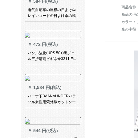
￥
584 円(税込)
电气自动车の屋根の日よけ伞
商品の毛の
レインコードの日よけ伞の幅
を大きする。スクラバーの屋
カラー：
根の雨よけカカバを折れ畳み
傘の半径：
ました。风よけカバの黒い裏
+前后の窓を开けます。
￥
472 円(税込)
パソル強化(UPS 50+)黒ジェ
ル三折晴雨ビギネ傘3311 Eレ
ベニアジップ黒
￥
1,584 円(税込)
バーナ下BAANAUNDERパラ
ソル女性用紫外線カットソー
ル晴雨兼用ミニ二階アンソス
迷林跡-三割引き
￥
544 円(税込)