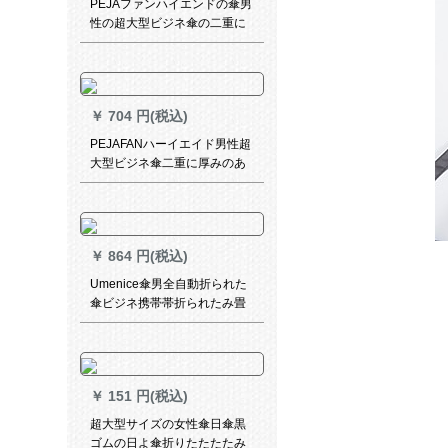
PEJAファンハイエンドの傘男
性の超大型ビジネ傘の二重に
厚い自動柄の傘ペアの大きな
傘の屋外ゴルフ傘は非常に強
い風と雨兼用傘110 CMの中号
の二段の中で暗いです。
￥
704 円(税込)
PEJAFANハーイエイド男性超
大型ビジネ傘二重に厚みのあ
る自動長柄傘2つの大きな傘屋
外ゴフ傘超強い防風晴雨兼用
傘120 CM内の灰色のプラステ
ィック製ハド（レベルアープ
￥
864 円(税込)
版）
Umenice傘男全自動折られた
傘ビジネ携帯帯折られたみ畳
傘二人の男女は、加固晴雨兼
用傘パラソル黒会社グループ
プレゼ共同購入オーダメール
ド经典（シンゲル）
￥
151 円(税込)
超大型サイズの女性傘日傘黒
ゴムの日よ傘折りたたたたみ