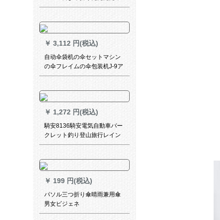
傘供用紫外線対策晴雨兼用傘
と水に遭遇した咲いた紫8骨の
ハスの葉のサイドップ（1-2人
使用）
￥
3,112 円(税込)
自动伞袋机の伞セットマシン
の伞フレイムの伞包装机J-9ア
ンズ色の漆焼きの双头伞机
￥
1,272 円(税込)
騎安8136騎安電気自動車バー
クレット釣り登山旅行レイン
コート分身式二階帽子付通気
性レインコートXL
￥
199 円(税込)
パソル三つ折り傘晴雨兼用傘
男女ビジェネ