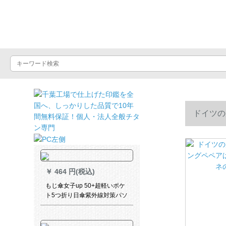
晴雨屋
ドイツの
の晴雨の両
￥
464 円(税込)
もじ傘女子up 50+超軽いポケ
ト5つ折り日傘紫外線対策パソ
ル晴雨兼用傘コーパンベルト
超軽量日傘ベゼル