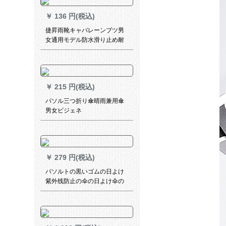
￥
136 円(税込)
捷昇雨靴キャバレーンブツ男
女通用モデル防水滑り止め耐
摩耗性レインブーツ厚底pvcフ
ァション透明レーバー端漏れ
防止モデル
￥
215 円(税込)
パソル三つ折り傘晴雨兼用傘
男女ビジェネ
￥
279 円(税込)
パソルトの黒いゴムの日よけ
紫外线防止の伞の日よけ伞の
三畳の晴雨兼用伞の女性
30192サンゴの粉