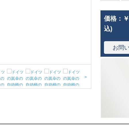
価格：
￥
込)
お問
>