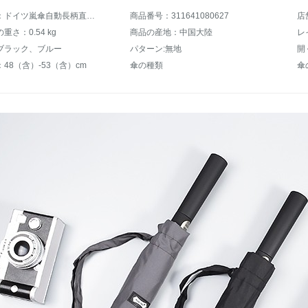
商品名称：ドイツ嵐傘自動長柄直柄ゴルフ傘114 cmシングルペアプラス大規模防台嵐傘補強丈夫プレゼントビジネス晴雨兼用傘男女灰色
商品番号：311641080627
店
重さ：0.54 kg
商品の産地：中国大陸
レ
ブラック、ブルー
パターン:無地
開
48（含）-53（含）cm
傘の種類
傘