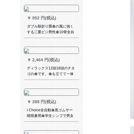
￥
952 円(税込)
ダブル順折り畳傘の風に強く
する二重ビジ男性傘10骨全自
動創意傘の日焼け止めペアが
大きい511傘黒DU 007黒ゼッ
ト（二重の長い柄の傘＋自動
折りたたみの傘）
￥
2,464 円(税込)
ディラックス12頭18頭のチタ
ゴの傘です。傘を立てて一体
型のビライト傘を立てて12頭
のレグルプです。
￥
288 円(税込)
i Choice全自動傘黒ゴムサー
晴雨兼用傘学生シンプで男女
とも小清新折られた畳傘折り
畳晴雨兼用水色ダンプ