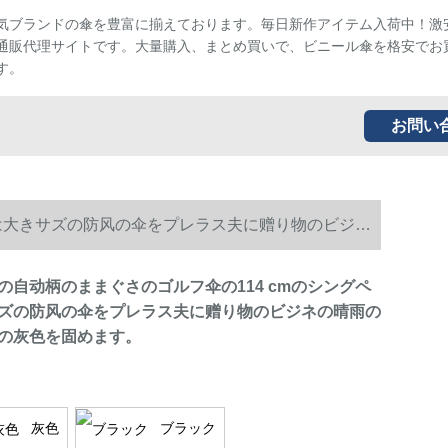
気ブランドの傘を豊富に揃えております。毎日新作アイテム入荷中！激
通販代理サイトです。大量購入、まとめ買いで、ビニール傘を格安でお
す。
お問い
アは大きサズの防风の伞をプレラス夫に赠り物のビジネ
の自动柄のままぐさのゴルフ伞の114 cmのシングペ
ズの防风の伞をプレラス夫に赠り物のビジネの晴雨の
の灰色を固めます。
灰色
ブラック