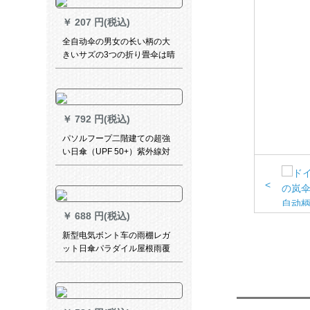
￥
207 円(税込)
全自动伞の男女の长い柄の大
きいサズの3つの折り畳伞は晴
雨の両用伞のままにします。
柄の进级版の10骨の黒を固め
ます。
￥
792 円(税込)
パソルフープ二階建ての超強
い日傘（UPF 50+）紫外線対
策と傘兼用の小さな黒い傘三
つ折りの創意女性用パソル二
<
重紫【送り保険】
￥
688 円(税込)
新型电気ボント车の雨棚レガ
ット日傘パラダイル屋根雨覆
い防风カバーバUV伞アプレッ
プAタワーの鉄骨フレイム黒＋
前雨カーンテン