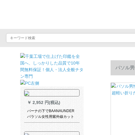
晴雨屋
パソル男
ン蔵青【全
￥
2,952 円(税込)
バーナの下でBAANAUNDER
パラソル女性用紫外線カット
ソール晴雨兼用ミニベロシリ
ズの庭葉