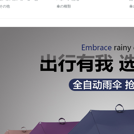
:その他
傘の種類
傘