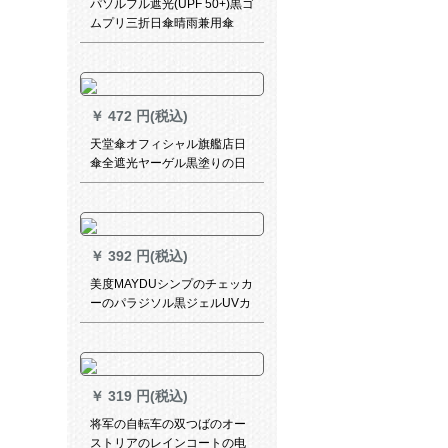
パソルフル遮光(UPF 50+)黒ゴ
ムプリ三折日傘晴雨兼用傘
￥
472 円(税込)
天堂傘オフィシャル旗艦店日
傘全遮光ヤーゲル黒塗りの日
よけ傘小ぶり折りたたみ畳傘
精緻調3〓浅紫50 cm*6 k
￥
392 円(税込)
美度MAYDUシンプのチェッカ
ーのパラジソル黒ジェルUVカ
ットカット紫外線防止傘三つ
折り晴雨兼用傘男女兼用M
3337黒
￥
319 円(税込)
将军の自転车の双つばのオー
ストリアのレインコートの电