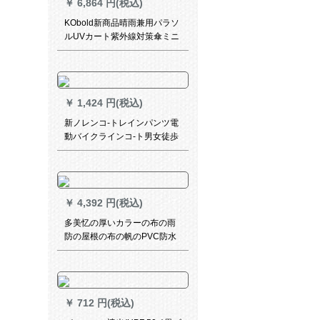
￥
6,864 円(税込)
KObold新商品晴雨兼用パラソ
ルUVカート紫外線対策傘ミニ
傘折りたたみたみ傘
￥
1,424 円(税込)
新ノレンコ-トレインパンツ電
動バイクラインコ-ト男女徒歩
体レンコ-ト屋外钓り韓国版フ
ァン透过性超薄豪雨防止レイ
ントラックトラックリングM
￥
4,392 円(税込)
多美忆の厚いカラーの布の雨
防の屋根の布の帆のPVC防水
の雨幌の布のトラックの日よ
けの雨よけの雨よけの布の10
メトル*12メトル*12メトルト
ル
￥
712 円(税込)