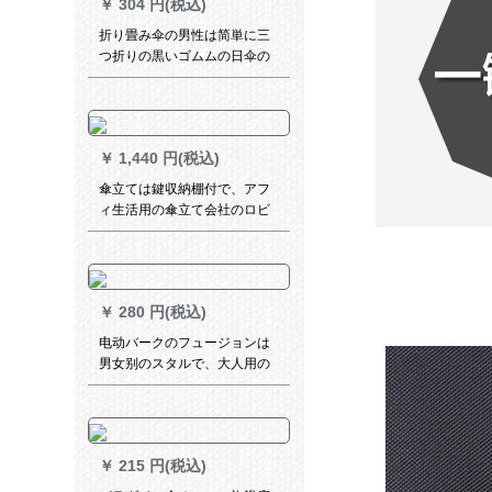
￥
304 円(税込)
折り畳み伞の男性は简単に三
つ折りの黒いゴムムの日伞の
女性の軽便な両用の晴雨兼用
伞の米の白の黒いゴムムのコ
ーテテを使います。
￥
1,440 円(税込)
傘立ては鍵収納棚付で、アフ
ィ生活用の傘立て会社のロビ
ィホーテの銀行やホテルのデ
パに傘を立てて12頭を収めま
す。
￥
280 円(税込)
电动バークのフュージョンは
男女别のスタルで、大人用の
厚手レユニオン半透明セクト
EVA环境保护素材白XL
￥
215 円(税込)