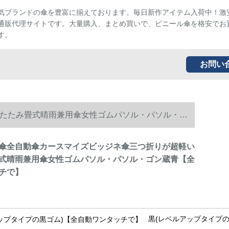
気ブランドの傘を豊富に揃えております。毎日新作アイテム入荷中！激
通販代理サイトです。大量購入、まとめ買いで、ビニール傘を格安でお
す。
お問い
たたみ畳式晴雨兼用傘女性ゴムパソル・パソル・ゴ
傘全自動傘カースマイズビッジネ傘三つ折りが超軽い
式晴雨兼用傘女性ゴムパソル・パソル・ゴン蔵青【全
チで】
黒(レベルアップタイプ