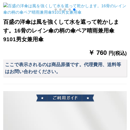
晴雨兼用傘日傘女性
防止折りたたみ傘晴
雨兼用傘KF 3616-
紫外線防止マニアル
雨兼用
001深藍（三つ折り
三折モデル-D 1310 B
り）
百盛の洋傘は風を強くして水を遮って乾かしま
す。16骨のレイン傘の柄の傘ペア晴雨兼用傘
9101男女兼用傘
￥ 760
円(税込)
ここで表示されるのは商品原価です。代理費用、送料等
はお問い合わせください。