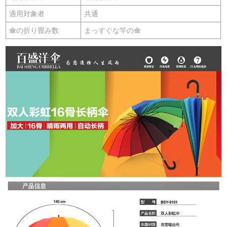
適用対象者
共通
傘の折り畳み数
まっすぐな竿の傘