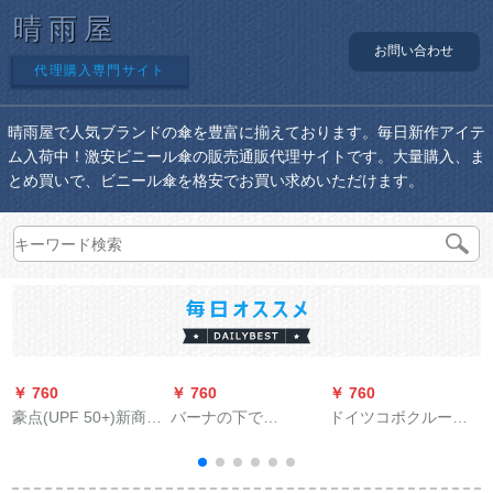
晴雨屋
お問い合わせ
代理購入専門サイト
晴雨屋で人気ブランドの傘を豊富に揃えております。毎日新作アイテ
ム入荷中！激安ビニール傘の販売通販代理サイトです。大量購入、ま
とめ買いで、ビニール傘を格安でお買い求めいただけます。
￥ 760
￥ 760
￥ 760
￥
豪点(UPF 50+)新商品
バーナの下で
ドイツコボクルーボ
の水色桜傘女性全自
BAANAUNDERパラソ
徳日よけ傘UPS
動日傘黒スエド日傘
ル屋外日烧け止めパ
50+紫外線防止パラソ
日焼け止め傘三五折
ラソル女性の紫外线
ル超軽い三つ折り晴