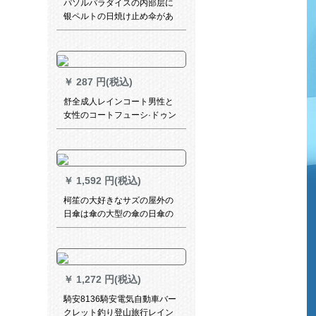
パソルパラダイスの内部层に
银ペルトの日焼け止め伞があ
ります。紫外線対策パラソル
が三つ折りになっています。
￥
287 円(税込)
舒全成人レインコート男性と
女性のコートフューシ·ドゥン
オウ·メイドロゴト·リング透明
で厚い非一次ネトレッドポチ
黒いXL
￥
1,592 円(税込)
柯笙の大好きなサズの屋外の
日傘は傘の大型の傘の日傘の
露店を広げます。
￥
1,272 円(税込)
騎安8136騎安電気自動車バー
クレット釣り登山旅行レイン