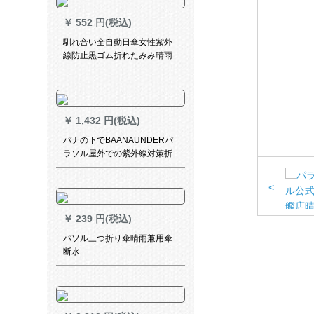
￥
552 円(税込)
馴れ合い全自動日傘女性紫外
線防止黒ゴム折れたみみ晴雨
兼用パラソル105栄光黒
￥
1,432 円(税込)
パナの下でBAANAUNDERパ
ラソル屋外での紫外線対策折
られたみ傘晴雨兼用ミニラト
オレンジ空
<
￥
239 円(税込)
パソル三つ折り傘晴雨兼用傘
断水