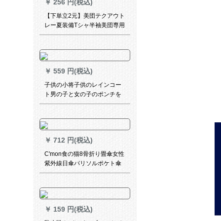
￥
256 円(税込)
【下単立2元】美団テクアウト
レー夏装備Tシャ半袖美団専用
Ӣルメーダリングリングリン
グ作業服ケース雨具
￥
559 円(税込)
子供の小将子供のレインコー
ト男の子と女の子のポンチを
持っています。防水小学生は
薄い空気を通します。レイン
コートはMコードを買いま
す。
￥
712 円(税込)
C'mon食の猫8骨折り畳傘女性
紫外線日傘パリソルポケト傘
黒ゴム傘晴雨両用傘折りたた
みたたみたたみ超軽量8畳傘
￥
159 円(税込)