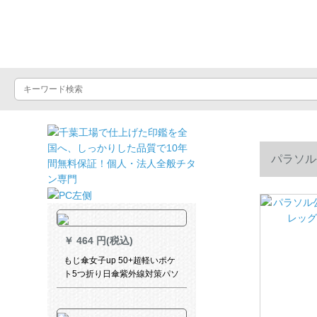
晴雨屋
パラソル
￥
464 円(税込)
もじ傘女子up 50+超軽いポケ
ト5つ折り日傘紫外線対策パソ
ル晴雨兼用傘コーパンベルト
超軽量日傘ベゼル