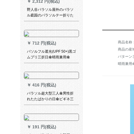
￥
2,312 円(税込)
野人谷パラソル屋外のパラソ
ル庭园のパラソルテー折りた
たたみみ大广告伞の日伞ロマ
伞警备所が伞を広げて水を注
ぐ60 kgの水座YRG-080
商品名称：
￥
712 円(税込)
商品の産
パソルフル遮光(UPF 50+)黒ゴ
パターン:
ムプリ三折日傘晴雨兼用傘
晴雨兼用
￥
416 円(税込)
パラソル超大型三人傘男性折
れたたばかりの日傘ビギネ三
つ折りの超大型サズ晴雨兼用
傘カステラマイズ晴雨兼用黒
ジェルアード【十骨超特売】
￥
191 円(税込)