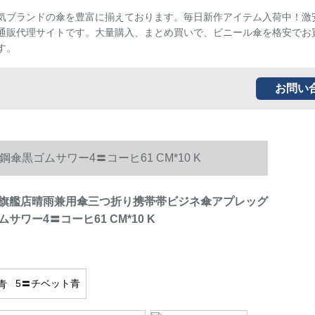
気ブランドの傘を豊富に揃えております。毎日新作アイテム入荷中！激
通販代理サイトです。大量購入、まとめ買いで、ビニール傘を格安でお
す。
お問い
ゴムサワー4〓コーヒ61 CM*10 K
旗艦店晴雨兼用傘三つ折り携帯帯ビジネ傘アプレッグ
サワー4〓コーヒ61 CM*10 K
5〓チベット青