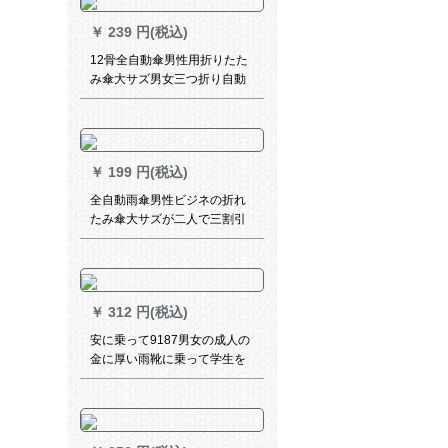
と青のパソルを強化します。
￥
239 円(税込)
12骨全自動傘男性用折りたた
み傘大サズ男女三つ折り自動
傘開放晴雨兼用傘12骨アプレ
ップ
￥
199 円(税込)
全自動雨傘男性ビジネの折れ
たみ傘大サズが二人で三割引
きで成人男女を晴れ雨兼用傘
10骨大傘-黒
￥
312 円(税込)
安に乗って9187男女の成人の
金に厚い雨靴に乗って学生を
骗して歩いて旅行する雨止め
の靴に黒い色の4 XL 44-45を
かけます。