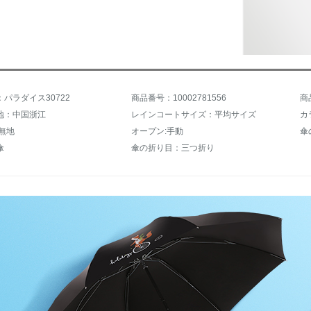
パラダイス30722
商品番号：10002781556
商
地：中国浙江
レインコートサイズ：平均サイズ
カ
無地
オープン:手動
傘
傘
傘の折り目：三つ折り