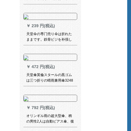
コート分身式二階帽子付通気
性レインコートXL
￥
239 円(税込)
天堂伞の専门売り伞は折れた
ままです。鉄骨ビジを补强し
ます。男性女性3311 Eは、純
色の予約広告傘に触れます。
二人でです。1-2人は紺を使い
ます。
￥
472 円(税込)
天堂傘英倫スタールの黒ゴム
は三つ折りの晴雨兼用傘3248
ELHBの濃い紫色を強めます。
￥
792 円(税込)
オリンギル雨の超大型傘、柄
の男性2人は自動ビアス傘、復
古防風大傘、カスタム広告