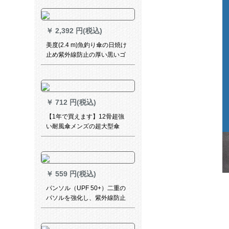
傘、吉祥がきする。
￥
2,392 円(税込)
美度(2.4 m)魚釣り傘の日焼け
止め紫外線防止の厚い黒いゴ
ムの屋外日傘は二重防風を強
化して、万向晴雨兼用傘D
305空色をした。
￥
712 円(税込)
【1年で買えます】12骨超強
い耐風傘メンズの超大型傘
1.26 m 12骨二重人型傘511十
骨ビギネ全自動傘12骨126
CM-ラテックス（ゴアドハー
ン）
￥
559 円(税込)
パンソル（UPF 50+）二重の
パソルを強化し、紫外線防止
のためのものに、女神様の全
遮光パソルと黒のパソルと国
色の牡丹三つ折の晴雨兼用傘