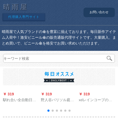
晴雨屋
お問い合わせ
代理購入専門サイト
晴雨屋で人気ブランドの傘を豊富に揃えております。毎日新作アイテ
ム入荷中！激安ビニール傘の販売通販代理サイトです。大量購入、ま
とめ買いで、ビニール傘を格安でお買い求めいただけます。
￥ 319
￥ 319
￥ 319
￥
馴れ合い全自動日傘
野人谷パリソル庭园
xdレインコープのド
女性紫外線防止黒ゴ
の傘テトラス折りた
レインパンセンスが
ム折れたみみ晴雨兼
たたみみ大广告伞日
厚い防水の男性用バ
用パラソル105栄光黒
伞ロマ伞保安ポスト
イク用の電気自動車1
ト