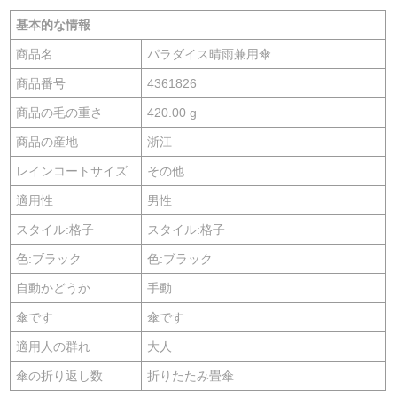
基本的な情報
商品名
パラダイス晴雨兼用傘
商品番号
4361826
商品の毛の重さ
420.00 g
商品の産地
浙江
レインコートサイズ
その他
適用性
男性
スタイル:格子
スタイル:格子
色:ブラック
色:ブラック
自動かどうか
手動
傘です
傘です
適用人の群れ
大人
傘の折り返し数
折りたたみ畳傘