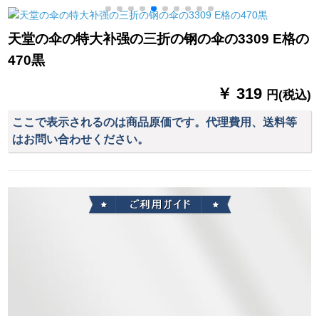
に傘を置く100 kgロ
人で全身大人1人分の
1
マ傘台座YRG-090
レインコート双帽子
天堂の伞の特大补强の三折の钢の伞の3309 E格の
つばさXL
470黒
￥ 319
円(税込)
ここで表示されるのは商品原価です。代理費用、送料等
はお問い合わせください。