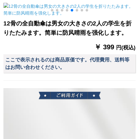
パイント桜パン大人
大きな傘の屋外ゴル
シャツ
屋外ウォーク(ピンク
フ傘は非常に強い風
ベ
パウダー配合)
と雨兼用傘110 CMの
0
12骨の全自動傘は男女の大きさの2人の学生を折
中号の二段の中で暗
りたたみます。简単に防风晴雨を强化します。
いです。
￥ 399
円(税込)
ここで表示されるのは商品原価です。代理費用、送料等
はお問い合わせください。