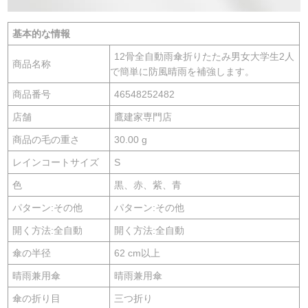
基本的な情報
12骨全自動雨傘折りたたみ男女大学生2人
商品名称
で簡単に防風晴雨を補強します。
商品番号
46548252482
店舗
鷹建家専門店
商品の毛の重さ
30.00 g
レインコートサイズ
S
色
黒、赤、紫、青
パターン:その他
パターン:その他
開く方法:全自動
開く方法:全自動
傘の半径
62 cm以上
晴雨兼用傘
晴雨兼用傘
傘の折り目
三つ折り