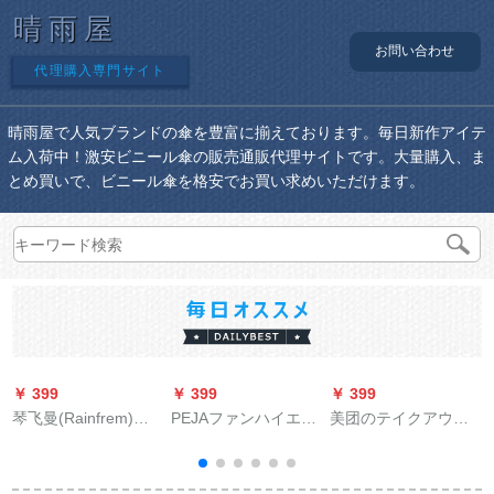
晴雨屋
お問い合わせ
代理購入専門サイト
晴雨屋で人気ブランドの傘を豊富に揃えております。毎日新作アイテ
ム入荷中！激安ビニール傘の販売通販代理サイトです。大量購入、ま
とめ買いで、ビニール傘を格安でお買い求めいただけます。
￥ 399
￥ 399
￥ 399
￥
琴飞曼(Rainfrem)レ
PEJAファンハイエン
美团のテイクアウ服
ンクーリング作业を
ドの傘男性の超大型
作业服骑走ルメッツ
强化し、分身男女の
ビジネ傘の二重に厚
と夏の半袖Tシャツシ
反射力を向上させた
い自動柄の傘ペアの
ュトレンミット半袖T