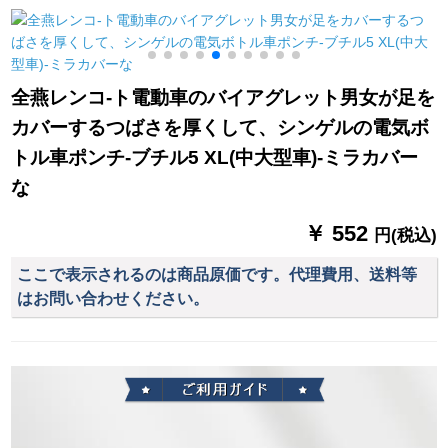
の自転车は更に厚い
トラックの日よけの
線防止ミニ日傘ミニ
成人の男性の女性の
雨を防ぐぐぐぐ防風
レモロー
シングルスです。
と風雪のぼうの10*12
メトル
全燕レンコ-ト電動車のバイアグレット男女が足を
カバーするつばさを厚くして、シンゲルの電気ボ
トル車ポンチ-ブチル5 XL(中大型車)-ミラカバー
な
￥ 552
円(税込)
ここで表示されるのは商品原価です。代理費用、送料等
はお問い合わせください。