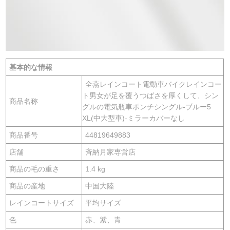
基本的な情報
全燕レインコート電動車バイクレインコー
ト男女が足を覆うつばさを厚くして、シン
商品名称
グルの電気瓶車ポンチシングル-ブルー5
XL(中大型車)-ミラーカバーなし
商品番号
44819649883
店舗
斉納月家専営店
商品の毛の重さ
1.4 kg
商品の産地
中国大陸
レインコートサイズ
平均サイズ
色
赤、紫、青