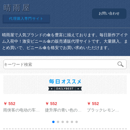
晴雨屋
お問い合わせ
代理購入専門サイト
晴雨屋で人気ブランドの傘を豊富に揃えております。毎日新作アイテ
ム入荷中！激安ビニール傘の販売通販代理サイトです。大量購入、ま
とめ買いで、ビニール傘を格安でお買い求めいただけます。
￥ 552
￥ 552
￥ 552
￥
雨侠客の电动の车の
捷升厚の青い色の防
ブラックレモン
ポンチの车のレイン
雨布の色の布雨棚の
（BLACK LEMON）
コートの双帽子のひ
布の帆布PVC防水の
ミニ日よけ傘男女軽
かりのガスクの防风
雨ほろの布の油布の
日焼け止め日傘紫外