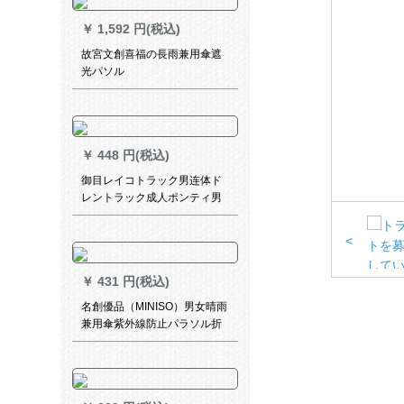
￥
1,592 円(税込)
故宮文創喜福の長雨兼用傘遮
光パソル
￥
448 円(税込)
御目レイコトラック男连体ド
レントラック成人ポンティ男
长款二重に厚い登山レインコ
ート屋外风衣连体式防雨服电
<
动车バスバイクレンコート外
黒内赤平均サイズ160-185
￥
431 円(税込)
名創優品（MINISO）男女晴雨
兼用傘紫外線防止パラソル折
れた畳傘軽い小形蔵青