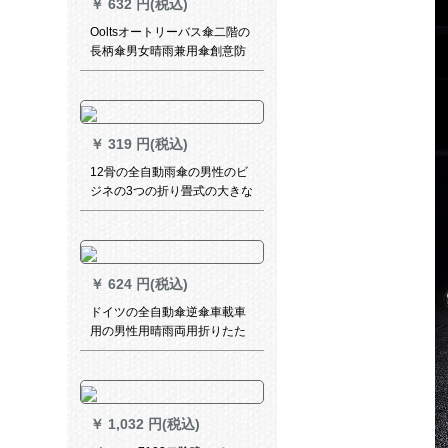
￥
632 円(税込)
Ooltsオートリーバス傘二階の
長柄傘男女晴雨兼用傘創意防
風車免持式で、折りたたみ畳
み反骨傘黒
￥
319 円(税込)
12骨の全自動雨傘の男性のビ
ジネの3つの折り畳式の大きな
傘は自ら晴雨を収めてから傘
を兼用して日よけの傘の12骨
の全自動青を固めます。
￥
624 円(税込)
ドイツの全自動傘逆傘車載車
用の男性用晴雨両用折りたた
み傘の自動傘は、テカリ付き
のエストールオルを持ってい
ます。
￥
1,032 円(税込)