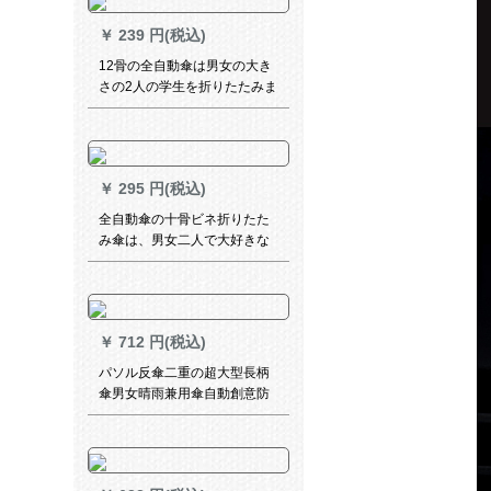
￥
239 円(税込)
12骨の全自動傘は男女の大き
さの2人の学生を折りたたみま
す。
￥
295 円(税込)
全自動傘の十骨ビネ折りたた
み傘は、男女二人で大好きな
サズに補強します。
￥
712 円(税込)
パソル反傘二重の超大型長柄
傘男女晴雨兼用傘自動創意防
風車免持式立ちがすることが
できます。