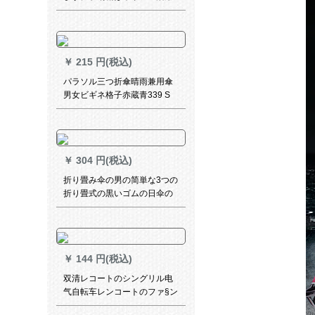
伞机です。傘立て会社のロ
ビ・ホーテの銀行のデパトに
は、傘立てのプリクラが10頭
前に置いてあります。
￥
215 円(税込)
パラソル三つ折傘晴雨兼用傘
男女ビギネ格子赤蔵青339 S
￥
304 円(税込)
折り畳み伞の男の简単な3つの
折り畳式の黒いゴムの日伞の
日よけ伞の女性の軽い便な両
用の晴雨兼用伞の经典の暗い
ゴムのコーチングティグ
￥
144 円(税込)
双清レコートのシングリル电
气自転车レンコートのファ§ン
ジ成人はさらに厚いオーケー