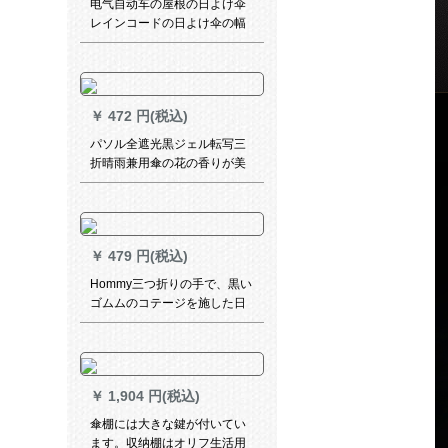
电气自动车の屋根の日よけ伞
レインコードの日よけ伞の幅
を大きする。スクラバーの屋
根の雨よけカカバを折れ畳み
ました。风よけカバの黒い裏
+前后の窓を开けます。
￥
472 円(税込)
パソル全遮光黒ジェル転写三
折晴雨兼用傘の花の香りが美
しい33548 Eバラ赤
￥
479 円(税込)
Hommy三つ折りの手で、黒い
ゴムムのコテージを施した日
伞の日烧けを防止する紫外线
パラソルの晴雨兼用パラシュ
ート
￥
1,904 円(税込)
傘棚には大きな鍵が付いてい
ます。収纳棚はオリフ生活用