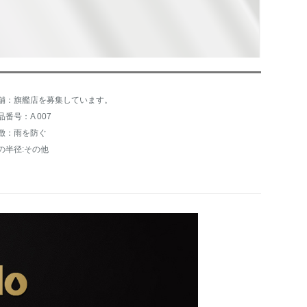
舗：旗艦店を募集しています。
品番号：A 007
徴：雨を防ぐ
の半径:その他