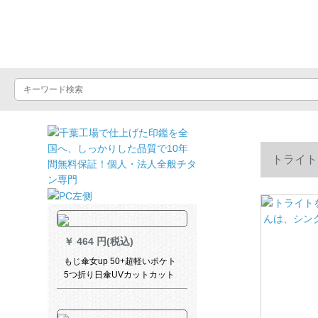
晴雨屋
トライト
チー4 XL
￥
464 円(税込)
もじ傘女up 50+超軽いポケト
5つ折り日傘UVカットカット
紫外線パソル晴雨兼用傘コー
パンベルト超軽い日傘ベゼル