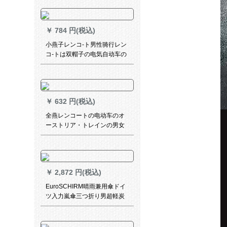
を追加しました。
￥
784 円(税込)
小燕子レンコ-ト男性骑行レン
コ-トは双帽子の电気自动车の
レレンコ-トレインインイン-ト
レインパントアウトンコ-トは
男女とも大人のレンコ-ト体を
大きする光をプラスして外に
￥
632 円(税込)
出ます。ラインコ-トグリーン
XL
全燕レンコートの电动车のオ
ーストリア・トレインの男女
が足を覆うつばさを厚くし
て、シングペアの电气瓶の车
ポンチーペア-チベット青5
XL(中大型车)-无镜カバー
￥
2,872 円(税込)
EuroSCHIRM晴雨兼用傘ドイ
ツ入力嵐傘三つ折り男超軽炭
素繊維ベルト型抗風サンバイ
ザー銀ペUV女は全自動濃青で
す。