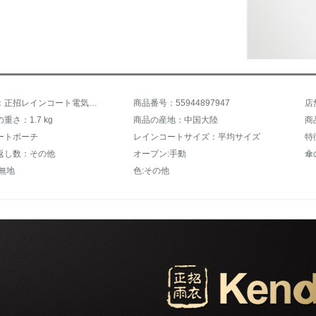
商品名称：正招レインコート電気自動車のレインコート男性女史をさらに厚くして、単人乗りの電気自転車のラインコの特大カバー脚ポンチの4 XLペアを追加しました。
商品番号：55944897947
店
重さ：1.7 kg
商品の産地：中国大陸
商
ートポーチ
レインコートサイズ：平均サイズ
特
返し数：その他
オープン:手動
傘
無地
色:その他