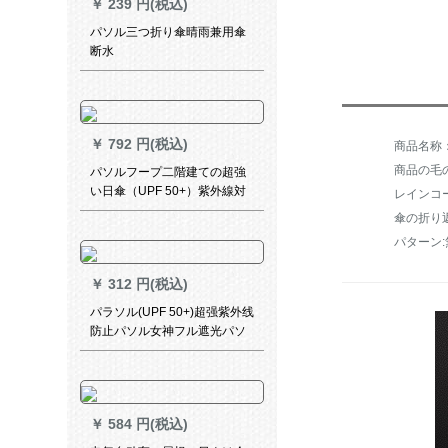
￥
239 円(税込)
パソル三つ折り傘晴雨兼用傘
断水
￥
792 円(税込)
商品の毛の
パソルフープ二階建ての超強
い日傘（UPF 50+）紫外線対
レインコ
策と傘兼用の小さな黒い傘三
傘の折り
つ折りの創意女性用パソル二
パターン:
重紫【送り保険】
￥
312 円(税込)
パラソル(UPF 50+)超强紫外线
防止パソル女神フル遮光パソ
ラス小黒伞しんちゃん三折晴
雨兼用パソルビル
￥
584 円(税込)