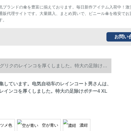
気ブランドの傘を豊富に揃えております。毎日新作アイテム入荷中！激
通販代理サイトです。大量購入、まとめ買いで、ビニール傘を格安でお
す。
お問い
グリクのレインコを厚くしました。特大の足除けポ
集しています。电気自动车のレインコート男さんは、
レインコを厚くしました。特大の足除けポチー4 XL
ツメ色
空が青い
濃紺