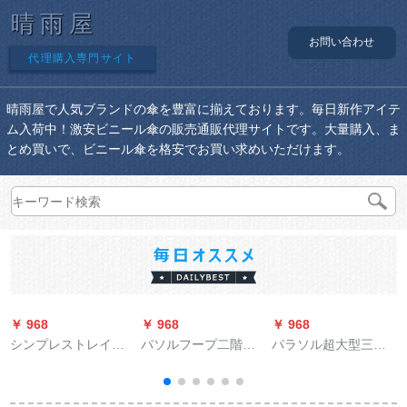
晴雨屋
お問い合わせ
代理購入専門サイト
晴雨屋で人気ブランドの傘を豊富に揃えております。毎日新作アイテ
ム入荷中！激安ビニール傘の販売通販代理サイトです。大量購入、ま
とめ買いで、ビニール傘を格安でお買い求めいただけます。
￥ 968
￥ 968
￥ 968
￥
シンプレストレイン
パソルフープ二階建
パラソル超大型三人
傘立ててもらって、
ての超強い日傘
傘男性折れたたばか
アリアン傘棚のホテ
（UPF 50+）紫外線
りの日傘ビギネ三つ
ルビホーム創意的な
対策と傘兼用の小さ
折りの超大型サズ晴