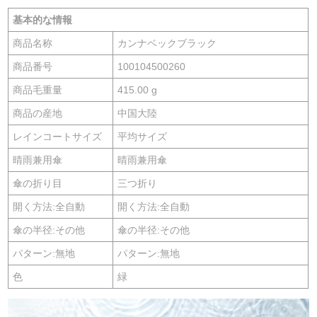
基本的な情報
商品名称
カンナベックブラック
商品番号
100104500260
商品毛重量
415.00 g
商品の産地
中国大陸
レインコートサイズ
平均サイズ
晴雨兼用傘
晴雨兼用傘
傘の折り目
三つ折り
開く方法:全自動
開く方法:全自動
傘の半径:その他
傘の半径:その他
パターン:無地
パターン:無地
色
緑