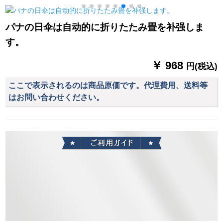
傘を立てています。
な黒い傘三つ折りの
雨兼用傘カステラマ
10位18位です。
創意女性用パソル二
イズ晴雨兼用黒ジェ
パナの日伞は自动的に折りたたみ畳を补强しま
重紫【送り保険】
ルアード【十骨超特
す。
売】
￥ 968
円(税込)
ここで表示されるのは商品原価です。代理費用、送料等
はお問い合わせください。