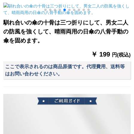
LOGOカスケードG
雨兼用傘折りたたみ
傘男女ビギネス補強
22の新型ステアリン
畳傘
晴雨兼用黒ゴムサロ
グ420*260*760 MM
ンザム広告ギフト8骨
馴れ合いの傘の十骨は三つ折りにして、男女二人
を印刷します。
1.3 m(単層黒ゴム)晴
の防風を強くして、晴雨両用の日傘の八骨手動の
雨兼用傘
傘を固めます。
￥ 199
円(税込)
ここで表示されるのは商品原価です。代理費用、送料等
はお問い合わせください。