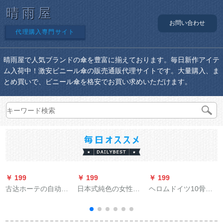
晴雨屋
お問い合わせ
代理購入専門サイト
晴雨屋で人気ブランドの傘を豊富に揃えております。毎日新作アイテ
ム入荷中！激安ビニール傘の販売通販代理サイトです。大量購入、ま
とめ買いで、ビニール傘を格安でお買い求めいただけます。
￥ 199
￥ 199
￥ 199
￥
古达ホーテの自动伞
日本式純色の女性が
ヘロムドイツ10骨全
袋机の伞立てホテル
折れたみ日傘黒ゴム
自動雨傘折りたたみ
の伞カバマシン家庭
紫外線防止パソル五
たみ超巨大ダンベル
用伞カバマシンは
つ折りのポケト傘晴
折りたたみたみやび