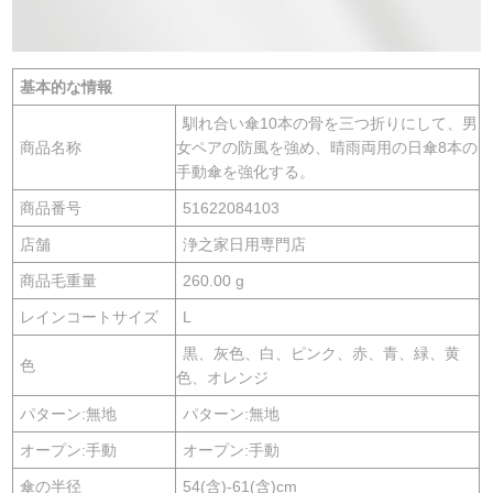
基本的な情報
馴れ合い傘10本の骨を三つ折りにして、男
商品名称
女ペアの防風を強め、晴雨両用の日傘8本の
手動傘を強化する。
商品番号
51622084103
店舗
浄之家日用専門店
商品毛重量
260.00 g
レインコートサイズ
L
黒、灰色、白、ピンク、赤、青、緑、黄
色
色、オレンジ
パターン:無地
パターン:無地
オープン:手動
オープン:手動
傘の半径
54(含)-61(含)cm