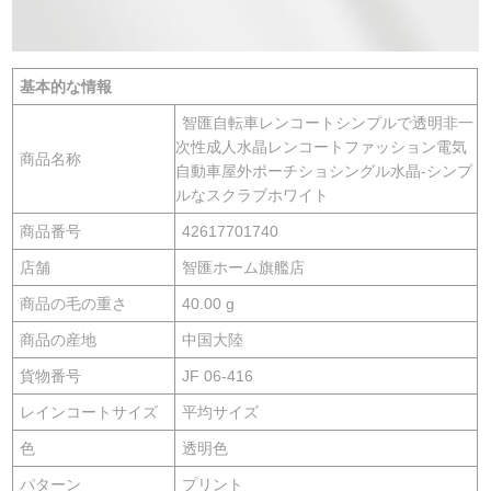
基本的な情報
智匯自転車レンコートシンプルで透明非一
次性成人水晶レンコートファッション電気
商品名称
自動車屋外ポーチショシングル水晶-シンプ
ルなスクラブホワイト
商品番号
42617701740
店舗
智匯ホーム旗艦店
商品の毛の重さ
40.00 g
商品の産地
中国大陸
貨物番号
JF 06-416
レインコートサイズ
平均サイズ
色
透明色
パターン
プリント