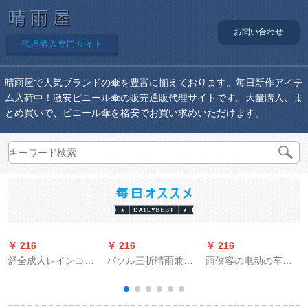
晴雨屋
お問い合わせ
代理購入専門サイト
晴雨屋で人気ブランドの傘を豊富に揃えております。毎日新作アイテ
ム入荷中！激安ビニール傘の販売通販代理サイトです。大量購入、ま
とめ買いで、ビニール傘を格安でお買い求めいただけます。
￥ 216
￥ 216
￥ 216
￥
舒全成人レインコー
パソル三折晴雨兼用
雨侠客の电动の车の
ト男性と女性のコー
パラソル紫外線カー
ポンチの车のレイン
トフューシ·ドゥンオ
ドレットソルビルビ
コートの双帽子のひ
ウ·メイドロゴト·リン
ル傘シルバ湖336 T
かりのガスクの防风