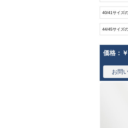
40/41サイ
44/45サイ
価格：
￥
お問