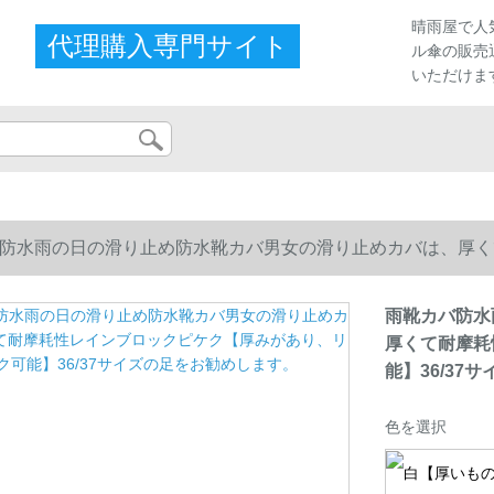
晴雨屋で人
代理購入専門サイト
ル傘の販売
いただけま
防水雨の日の滑り止め防水靴カバ男女の滑り止めカバは、厚く
】36/37サイズの足をお勧めします。
雨靴カバ防水
厚くて耐摩耗
能】36/37
色を選択