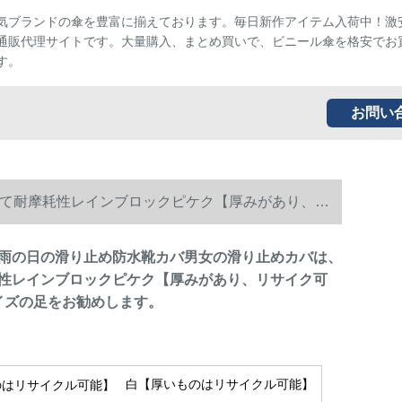
気ブランドの傘を豊富に揃えております。毎日新作アイテム入荷中！激
通販代理サイトです。大量購入、まとめ買いで、ビニール傘を格安でお
す。
お問い
て耐摩耗性レインブロックピケク【厚みがあり、リ
雨の日の滑り止め防水靴カバ男女の滑り止めカバは、
性レインブロックピケク【厚みがあり、リサイク可
サイズの足をお勧めします。
白【厚いものはリサイクル可能】