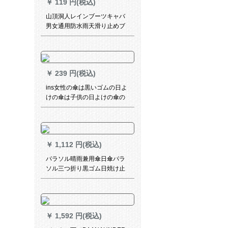
￥
119 円(税込)
山頂洞人レインブーツキャバ
男女通用防水雨天滑り止めブ
ーツキャバ非使捨雨具厚い耐
摩耗性レインブツCM 9006青
いXL
￥
239 円(税込)
ins女性の傘は黒いゴムの日よ
けの傘は子供の日よけの傘の
大きなサズを折ります畳みま
す晴雨兼用の傘は紫外線の美
少女の傘の木の下で恋人の紺
色を防ぎます。
￥
1,112 円(税込)
パラソル晴雨兼用傘日傘パラ
ソル三つ折り黒ゴム日焼け止
め傘二重傘牡丹ピンク732 E
￥
1,592 円(税込)