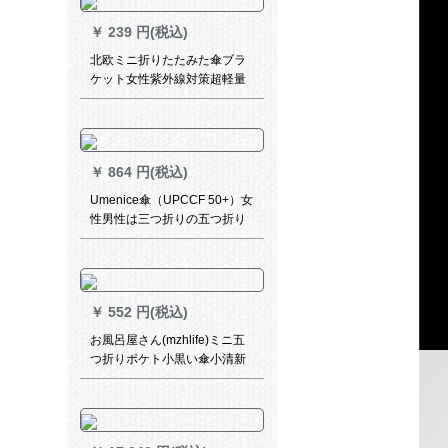
￥
239 円(税込)
北欧ミニ折りたたみた傘ブラ
ケット女性紫外線対策超軽量
折りたたみ傘晴雨兼用ポケト
傘折りたたみ畳傘-ピンク
￥
864 円(税込)
Umenice傘（UPCCF 50+）女
性男性は三つ折りの五つ折り
の全自動傘折りたたみ畳傘晴
雨兼用傘黒スエドラソイル三
つ折りの自動日焼け止め傘
（純黒、357 glam、ビジネ
￥
552 円(税込)
帯）
お風呂屋さん(mzhlife)ミニ五
つ折りポケト小黒い傘小清新
ポケット女日烧け紫外線対策
兼用パラソルズル折りたたみ
たみた傘