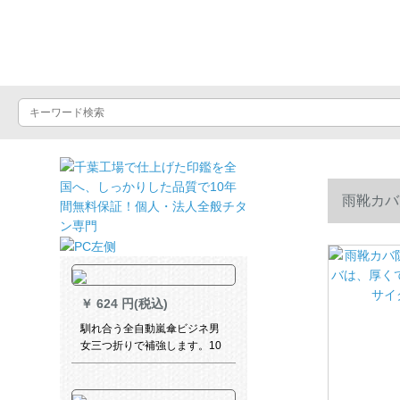
晴雨屋
雨靴カバ
サイク可能
￥
624 円(税込)
馴れ合う全自動嵐傘ビジネ男
女三つ折りで補強します。10
骨伞のワンタッチで営业しま
す。クリスタル