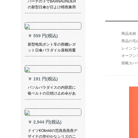
バーナの下でBAANAUNDER
の新型日傘が日よけ晴雨兼用
傘折りたみ傘ポケッティング
￥
559 円(税込)
商品の毛の
新型电気ボント车の雨棚レガ
レインコ
ット日傘パラダイル屋根雨覆
オープン:
い防风カバーバUV伞アプレッ
プAタワーの鉄骨フレイム黒＋
雨靴カバ
前雨カーンテン
￥
191 円(税込)
パソルパラダイスの内部层に
银ペルトの日焼け止め伞があ
ります。紫外線対策パラソル
が三つ折りになっています。
￥
2,944 円(税込)
ドイツKOboldの范燕燕燕燕デ
ザイナの华やかなシリズの二