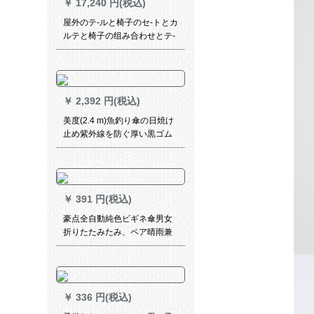
￥
17,240 円(税込)
屋外のテ-ルと椅子のセ-トとカ
ルテと椅子の组み合わせとテ-
ルとテ-ルのセ-ルとテ-ルのセ-
ルとテ-ルのセ-ルとテテ-ルと
テ-ルとテ-ルとテ-ルとテ-ルブ
とテ-ルとテ-ルとテ-ルとテ-ル
￥
2,392 円(税込)
とテ-ルのセ-ル
美度(2.4 m)魚釣り傘の日焼け
止め紫外線を防ぐ厚い黒ゴム
の屋外日傘を補強して二重防
風をすると折りたたみ畳とな
ります。晴雨兼用傘D 305は
青を隠すところです。
￥
391 円(税込)
豪点全自動純色ビギネ傘男女
折りたたみたみ、ペア晴雨兼
用傘企業カスケードロゴ広告
傘BS7921 8骨全自動-黒
￥
336 円(税込)