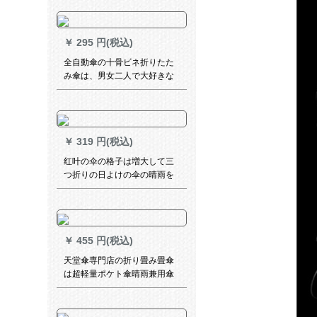
動1.22メトル）
￥
295 円(税込)
全自動傘の十骨ビネ折りたた
み傘は、男女二人で大好きな
サズに補強します。
￥
319 円(税込)
红叶の伞の格子は増大して三
つ折りの日よけの伞の晴雨を
固めて伞の三つ折りの钢の伞
の多色のランダーな髪を使い
ます。
￥
455 円(税込)
天堂傘専門店の折り畳み畳傘
は超軽量ポケト傘晴雨兼用傘
です。折り畳み式女性用折り
たみ傘です。紫外線対策の黒
いゴムの日焼け止め傘です。