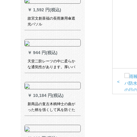
￥
1,592 円(税込)
故宮文創喜福の長雨兼用傘遮
光パソル
￥
944 円(税込)
天堂二阶レーツの中に柔らか
な通気性があります。厚いバ
イクで大人の徒歩登山用電気
自動車の分体は男女春雅紡ポ
<
ンチ紺色（男女ともに着ま
す。）L（身長1+5-17に適し
￥
10,184 円(税込)
ています。）
新商品の复古木柄绅士の曲が
った柄を强くして风を防ぐた
めに、柄のままぐすの男の人
のビィネスの2人の伞は注文し
て黒を注文することです。