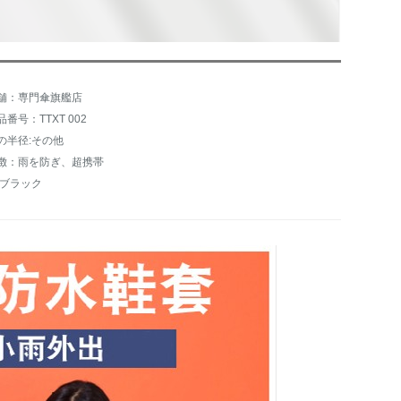
舗：専門傘旗艦店
品番号：TTXT 002
の半径:その他
徴：雨を防ぎ、超携帯
:ブラック