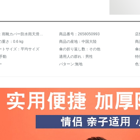
商品名称：雨靴カバー防水雨天滑り止め防水靴カバー男女滑り止めカバー厚さと耐摩耗性レインブーツカバーピンク
商品番号：2658050993
店
重さ：0.6 kg
商品の産地：中国大陸
商
ートサイズ：平均サイズ
傘の折り返し数：その他
傘
手動
適用人の群れ：男性
特
ー
パターン:無地
色