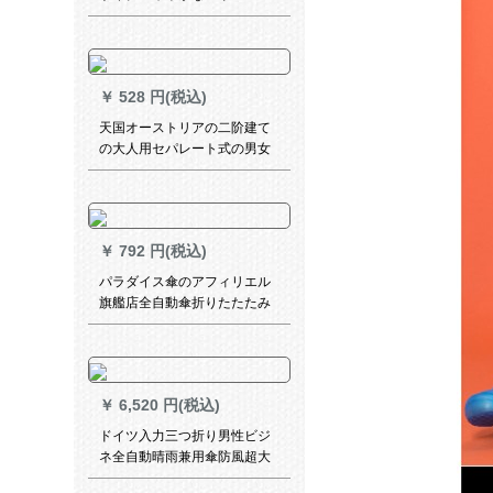
阶建ての日烧け止め紫外线の
日伞の三つ折り畳式晴雨兼用
の伞は紫外线の日伞をガード
します。
￥
528 円(税込)
天国オーストリアの二阶建て
の大人用セパレート式の男女
电气自动车のポンチ21-7 AXジ
ットの青いレベルアジット
（180-185）
￥
792 円(税込)
パラダイス傘のアフィリエル
旗艦店全自動傘折りたたたみ
みビル晴雨兼用傘ペア大傘男
女30716 JLtX 1〓〓味噌紅70
CM*8 K
￥
6,520 円(税込)
ドイツ入力三つ折り男性ビジ
ネ全自動晴雨兼用傘防風超大
型ペア傘実木柄青木柄（全自