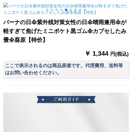
ソルの日傘の晴雨兼
です。
るレインコーストト
用傘の男性の文芸の
ークシー-雪花白XL
白黒いゴムムのコー
バーナの日伞紫外线対策女性の日伞晴雨兼用伞が
チングティグ
軽すぎて焦げたミニポケト黒ゴム伞カプセしたみ
畳伞葵原【特价】
￥ 1,344
円(税込)
ここで表示されるのは商品原価です。代理費用、送料等
はお問い合わせください。