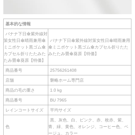
基本的な情報
バナナ下日傘紫外線対
策女性日傘晴雨兼用傘
バナナ下日傘紫外線対策女性日傘晴雨兼用
ミニポケット黒ゴム傘
傘ミニポケット黒ゴム傘カプセル折りたた
カプセル折りたたみた
みたたみ畳傘葵原【特価】
たみ畳傘葵原【特価】
商品番号
25756261408
店舗
磐略ホーム専門店
商品の毛の重さ
1.0 kg
商品番号
BU 7965
レインコートサイズ
平均サイズ
黒、灰色、白、ピンク、赤、枚赤、紫、
色
青、緑、黄色、オレンジ、コーヒー色、ベ
ージュ、カラー