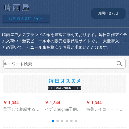
晴雨屋
お問い合わせ
代理購入専門サイト
晴雨屋で人気ブランドの傘を豊富に揃えております。毎日新作アイテ
ム入荷中！激安ビニール傘の販売通販代理サイトです。大量購入、ま
とめ買いで、ビニール傘を格安でお買い求めいただけます。
￥ 1,344
￥ 1,344
￥ 1,344
￥
垂下して刺繡する文
ハゲミhugmii子供の
備美レイコトート电
芸の格子の傘の女性
傘が水色に変わりま
气自动车レンコート
の黒いゴムムの日よ
した。漫画は小学生
学生の女性が帽子の
け紫外線防止のパラ
の傘の柄が青い怖い
つばさを透過してい