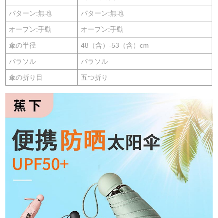
パターン:無地
パターン:無地
オープン:手動
オープン:手動
傘の半径
48（含）-53（含）cm
パラソル
パラソル
傘の折り目
五つ折り