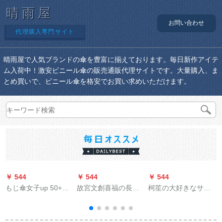
晴雨屋
お問い合わせ
代理購入専門サイト
晴雨屋で人気ブランドの傘を豊富に揃えております。毎日新作アイテ
ム入荷中！激安ビニール傘の販売通販代理サイトです。大量購入、ま
とめ買いで、ビニール傘を格安でお買い求めいただけます。
￥ 544
￥ 544
￥ 544
￥
もじ傘女子up 50+超
故宮文創喜福の長雨
柯笙の大好きなサズ
h
軽いポケト5つ折り日
兼用傘遮光パソル
の屋外の日傘は傘の
傘紫外線対策パソル
大型の傘の日傘の露
晴雨兼用傘コーパン
店を広げます。