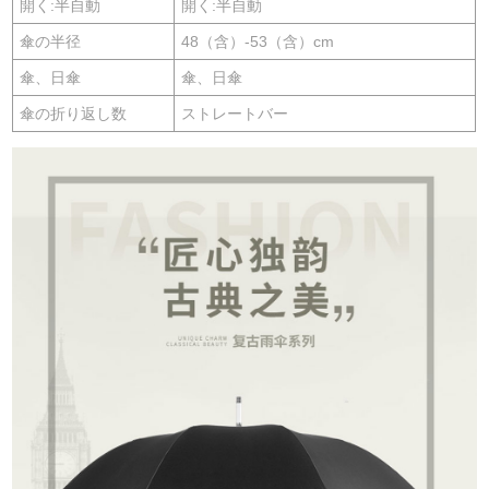
開く:半自動
開く:半自動
傘の半径
48（含）-53（含）cm
傘、日傘
傘、日傘
傘の折り返し数
ストレートバー