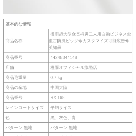
基本的な情報
橙雨超大型傘長柄男二人用自動ビジネス傘
商品名称
復古防風ビッグ傘カスタマイズ可能広告傘
英知黒
商品番号
44245344148
店舗
橙雨オフィシャル旗艦店
商品毛重量
0.7 kg
商品の産地
中国大陸
商品番号
RX 168
レインコートサイズ
平均サイズ
色
黒、灰色、青
パターン:無地
パターン:無地