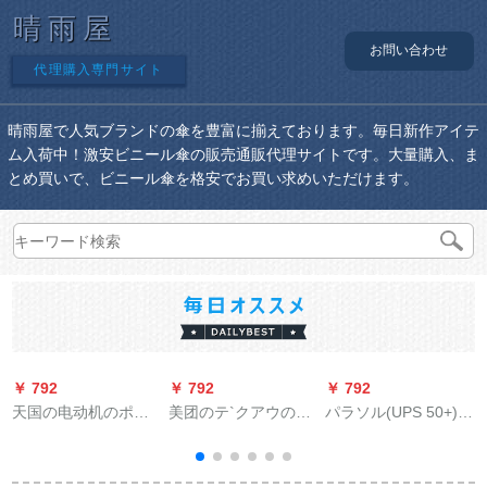
晴雨屋
お問い合わせ
代理購入専門サイト
晴雨屋で人気ブランドの傘を豊富に揃えております。毎日新作アイテ
ム入荷中！激安ビニール傘の販売通販代理サイトです。大量購入、ま
とめ買いで、ビニール傘を格安でお買い求めいただけます。
￥ 792
￥ 792
￥ 792
￥
天国の电动机のポチ
美团のテ`クアウの突
パラソル(UPS 50+)全
ド
ー120ピンの湖の青い
撃服の作业服の加絨
遮光ブラックゼロ桜
色の平均コ`ド
の厚い防风服のカス
三折日傘晴雨兼用傘
タスメズの外装の冬
31824 E紫色