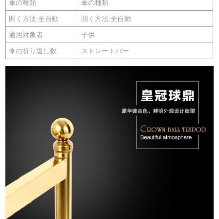
傘の種類
傘の種類
開く方法:全自動
開く方法:全自動
適用対象者
子供
傘の折り返し数
ストレートバー