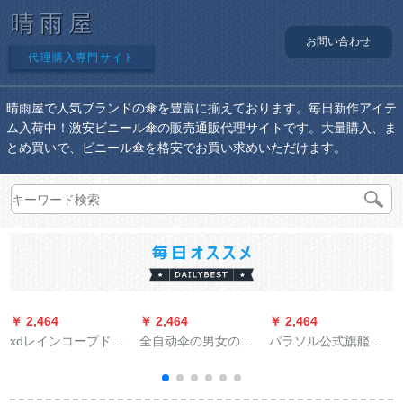
晴雨屋
お問い合わせ
代理購入専門サイト
晴雨屋で人気ブランドの傘を豊富に揃えております。毎日新作アイテ
ム入荷中！激安ビニール傘の販売通販代理サイトです。大量購入、ま
とめ買いで、ビニール傘を格安でお買い求めいただけます。
￥ 2,464
￥ 2,464
￥ 2,464
￥
xdレインコープドレ
全自动伞の男女の长
パラソル公式旗艦店
インバーストの厚い
い柄の大きいサズの3
晴雨兼用傘フル遮光
防水男性用バイク用
つの折り畳伞は晴雨
黒ゴムサワード三つ
の電気自動車1人で全
の両用伞のままにし
折り印紙サーンシェ