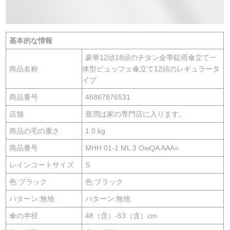
基本的な情報
豪華12頭18頭のチタン金帯錠雨傘立て一
商品名称
体型ビュッフェ傘立て12頭のレギュラータ
イプ
商品番号
46867876531
店舗
亜潤は家の専門店に入ります。
商品の毛の重さ
1.0 kg
商品番号
MHH 01-1 ML 3 OwQA AAA=
レインコートサイズ
S
色:ブラック
色:ブラック
パターン:無地
パターン:無地
傘の半径
48（含）-53（含）cm