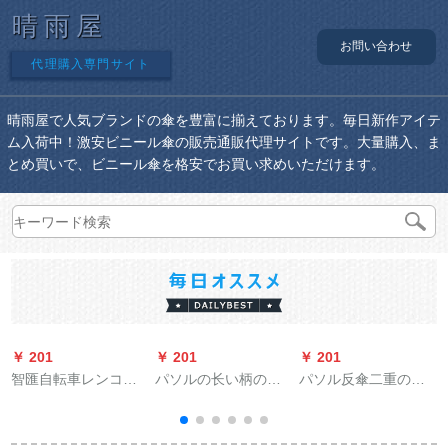
晴雨屋
お問い合わせ
代理購入専門サイト
晴雨屋で人気ブランドの傘を豊富に揃えております。毎日新作アイテ
ム入荷中！激安ビニール傘の販売通販代理サイトです。大量購入、ま
とめ買いで、ビニール傘を格安でお買い求めいただけます。
￥ 201
￥ 201
￥ 201
￥
智匯自転車レンコー
パソルの长い柄の伞
パソル反傘二重の超
プで透明非使捨の大
のままぐさの伞に大
大型長柄傘男女晴雨
人水晶レンコートフ
きなサズの16骨の全
兼用傘自動創意防風
ァン电気自动车アウ
自动半分をつけま
車免持式立ちがする