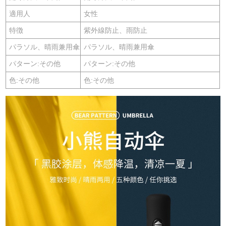
適用人
女性
特徴
紫外線防止、雨防止
パラソル、晴雨兼用傘
パラソル、晴雨兼用傘
パターン:その他
パターン:その他
色:その他
色:その他