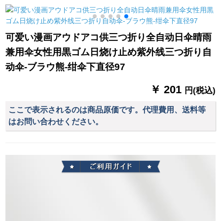
ドアポンチ水晶-シン
す。2人の大きな伞の
ことができます。
グルス
黒いゴムをつけて紫
外线の晴雨を防ぎま
可爱い漫画アウドアコ供三つ折り全自动日伞晴雨
す。伞の日伞のパソ
兼用伞女性用黒ゴム日烧け止め紫外线三つ折り自
ルビルです。
动伞-ブラウ熊-绀伞下直径97
￥ 201
円(税込)
ここで表示されるのは商品原価です。代理費用、送料等
はお問い合わせください。