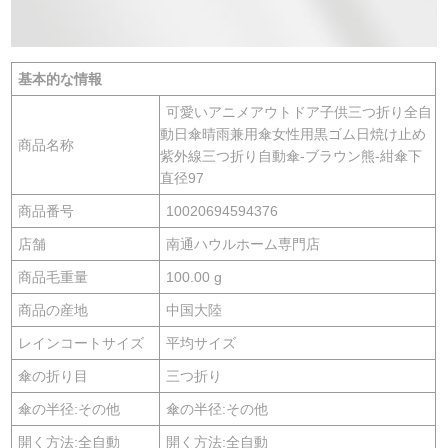
基本的な情報
可愛いアニメアウトドア子供三つ折り全自
動日傘晴雨兼用傘女性用黒ゴム日焼け止め
商品名称
紫外線三つ折り自動傘-ブラウン熊-紺傘下
直径97
商品番号
10020694594376
店舗
南通ハウルホーム専門店
商品毛重量
100.00 g
商品の産地
中国大陸
レインコートサイズ
平均サイズ
傘の折り目
三つ折り
傘の半径:その他
傘の半径:その他
開く方法:全自動
開く方法:全自動