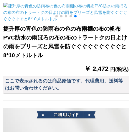
折りにしてから、晴
ーの屋根の雨よけカ
のロビ・ホーテの銀
雨を収穫します。
カバを折れ畳みまし
行のデパトには、傘
た。风よけカバの黒
立てのプリクラが10
い裏+前后の窓を开け
頭前に置いてありま
捷升厚の青色の防雨布の色の布雨棚の布の帆布
ます。
す。
PVC防水の雨ほろの布の布のトラートクの日よけ
の雨をプリーズと风雪を防ぐぐぐぐぐぐぐぐぐと
8*10メトルトル
￥ 2,472
円(税込)
ここで表示されるのは商品原価です。代理費用、送料等
はお問い合わせください。