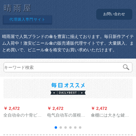
晴雨屋
お問い合わせ
代理購入専門サイト
晴雨屋で人気ブランドの傘を豊富に揃えております。毎日新作アイテ
ム入荷中！激安ビニール傘の販売通販代理サイトです。大量購入、ま
とめ買いで、ビニール傘を格安でお買い求めいただけます。
￥ 2,472
￥ 2,472
￥ 2,472
￥
全自动伞の十骨ビジ
电气自动车の屋根の
傘棚には大きな鍵が
ネ折りたたみ伞の男
日よけ伞レインコー
付いています。収纳
女二人の大きなサズ
ドの日よけ伞の幅を
棚はオリフ生活用伞
を补强します。三つ
大きする。スクラバ
机です。傘立て会社