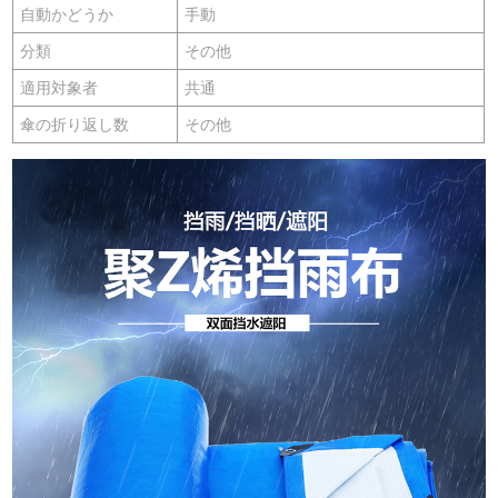
自動かどうか
手動
分類
その他
適用対象者
共通
傘の折り返し数
その他