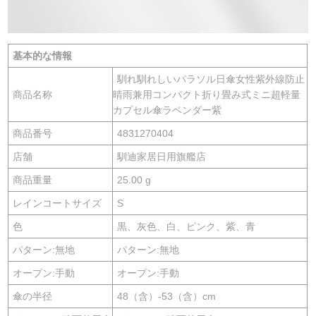
基本的な情報
馴れ馴れしいパラソル日傘女性紫外線防止
商品名称
晴雨兼用コンパクト折り畳み式ミニ超軽量
カプセル傘ラベンダー紫
商品番号
4831270404
店舗
馴迪家居日用旗艦店
商品重量
25.00 g
レインコートサイズ
S
色
黒、灰色、白、ピンク、紫、青
パターン:無地
パターン:無地
オープン:手動
オープン:手動
傘の半径
48（含）-53（含）cm