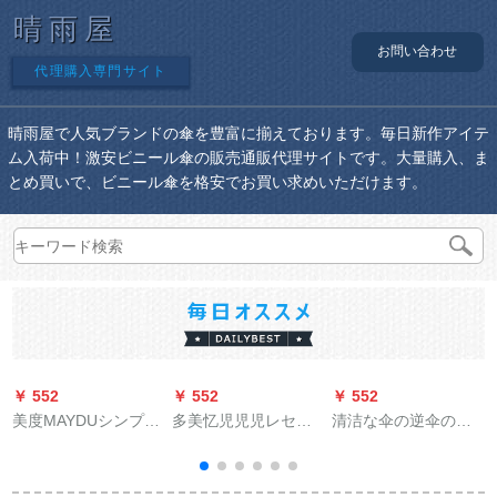
晴雨屋
お問い合わせ
代理購入専門サイト
晴雨屋で人気ブランドの傘を豊富に揃えております。毎日新作アイテ
ム入荷中！激安ビニール傘の販売通販代理サイトです。大量購入、ま
とめ買いで、ビニール傘を格安でお買い求めいただけます。
￥ 552
￥ 552
￥ 552
￥
美度MAYDUシンプの
多美忆児児児レセン
清洁な伞の逆伞の二
チェッカーのパラジ
コート男女児童ポン
重の超强防雨、日烧
ソル黒ジェルUVカッ
テの位が厚いアニメ
け止めフレイプの柄
トカット紫外線防止
ー学生の赤ちゃんポ
ペア晴雨兼用伞Y-