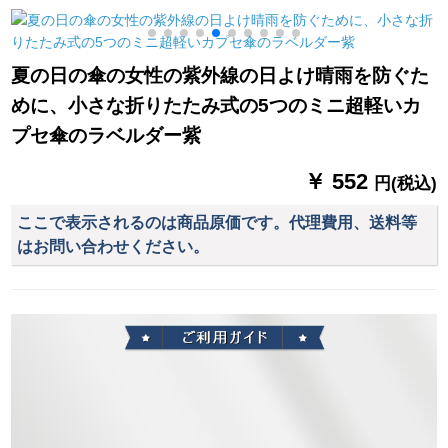
傘三つ折り晴雨兼用
ンチです。帽子のつ
9339赤
傘男女兼用M 3337黒
ばのピンクXLサズで
す。
夏の日の傘の女性の紫外線の日よけ晴雨を防ぐた
めに、小さな折りたたみ式の5つのミニ超軽いカ
プセ傘のラベルダー紫
￥ 552
円(税込)
ここで表示されるのは商品原価です。代理費用、送料等
はお問い合わせください。