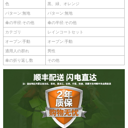
色
黒、緑、オレンジ
パターン:無地
パターン:無地
傘の半径:その他
傘の半径:その他
カテゴリ
レインコートセット
オープン:手動
オープン:手動
適用人の群れ
男性
傘の折り返し数
その他