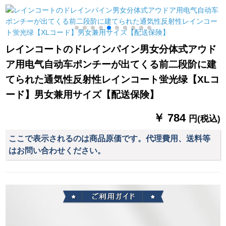
LOGOカスケードG
大人のウォーキング
用日傘紫外線超強い
22の新型ステアリン
キングキング旅行大
日焼け止めアメメ学
グ420*260*760 MM
帽子のひさちゃんレ
生傘白米-日焼け止め
を印刷します。
ーンコトレー児童学
ベアーマット
レインコートのドレインパイン男女分体式アウド
生ファンシー骑行ポ
X
ア用电气自动车ポンチーが出てくる前二段阶に建
ン白XL
てられた通気性反射性レインコート蛍光绿【XLコ
ード】男女兼用サイズ【配送保険】
￥ 784
円(税込)
ここで表示されるのは商品原価です。代理費用、送料等
はお問い合わせください。