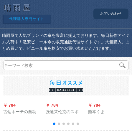
晴雨屋
お問い合わせ
代理購入専門サイト
晴雨屋で人気ブランドの傘を豊富に揃えております。毎日新作アイテ
ム入荷中！激安ビニール傘の販売通販代理サイトです。大量購入、ま
とめ買いで、ビニール傘を格安でお買い求めいただけます。
￥ 784
￥ 784
￥ 784
￥
古达ホーテの自动伞
强迪莱伦克のスポー
熊本くま
袋机の伞立てホテル
ツスポーツスポーツ
（Kumamon）全自動
の伞カバマシン家庭
自転车のバトミント
雨傘男女折りたたた
用伞カバマシンは
ン自転车の男女屋外
たたみパソル晴雨兼