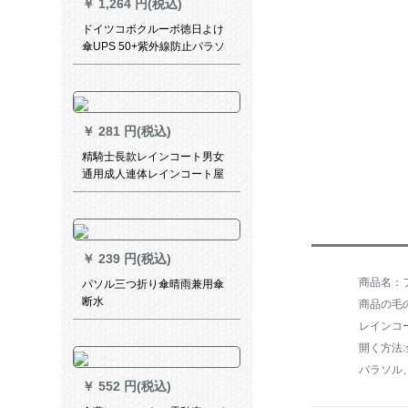
￥
1,264 円(税込)
ドイツコボクルーボ徳日よけ
傘UPS 50+紫外線防止パラソ
ル超軽い三つ折り晴雨兼用傘
KF 3616-001深藍（三つ折り
り）
￥
281 円(税込)
精騎士長款レインコート男女
通用成人連体レインコート屋
外ドレック工事現場労働安全
センタートスショ
￥
239 円(税込)
商品名：フ
パソル三つ折り傘晴雨兼用傘
断水
商品の毛の
レインコ
開く方法
パラソル
￥
552 円(税込)