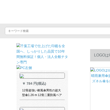
晴雨屋
LOGO
ズネル傘を
￥
784 円(税込)
12骨超強い耐風傘男性の超大
型傘1.26 m 12骨二重防風ペア
三人大人傘ビネス全自動傘12
骨超大型126 CM-黒ゴム防雨
日焼止め（銀黒ハド）