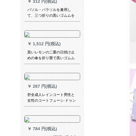
￥
312 円(税込)
パソル・パラソルを兼用し
て、三つ折りの黒いゴムムを
使って、紫外線防止の日傘を
広げます。
￥
1,512 円(税込)
黒いレモンの二重の日焼け止
めの傘を折り畳で黒いゴムム
の日よけの傘を遮って紫外線
を防いでいます。
￥
287 円(税込)
舒全成人レインコート男性と
女性のコートフューシ·ドゥン
オウ·メイドロゴト·リング透明
で厚いのは一回だけではない
です。
￥
784 円(税込)