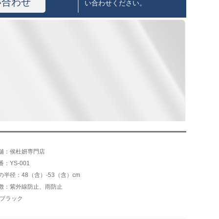
い合わせ
い合わせください。
舗：侯杜妍専門店
番：YS-001
の半径：48（含）-53（含）cm
徴：紫外線防止、雨防止
:ブラック