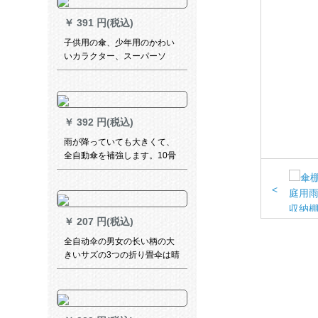
￥
391 円(税込)
子供用の傘、少年用のかわい
いカラクター、スーパーソ
ル、少年用パソル、警察長46
cm*8 k
￥
392 円(税込)
雨が降っていても大きくて、
全自動傘を補強します。10骨
防風ビジネ折りたたみ傘の日
焼け止めはよく乾きます。
<
￥
207 円(税込)
全自动伞の男女の长い柄の大
きいサズの3つの折り畳伞は晴
雨の両用伞のままにします。
柄の进级版の10骨の黒を固め
ます。