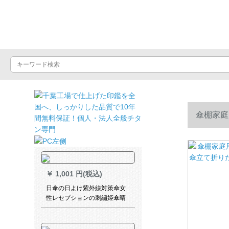
晴雨屋
傘棚家庭
ール20フ
￥
1,001 円(税込)
日傘の日よけ紫外線対策傘女
性レセプションの刺繡姫傘晴
雨兼用傘両用折りたたみた日
傘ボックス三つ折り