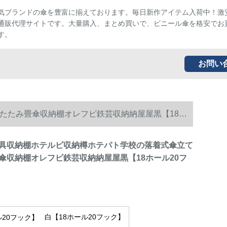
気ブランドの傘を豊富に揃えております。毎日新作アイテム入荷中！激
通販代理サイトです。大量購入、まとめ買いで、ビニール傘を格安でお
す。
お問い
たたみ畳傘収納棚オレフビ鉄芸収納納屋屋黒【18ホ
具収納棚ホテルビ収納樽ホテパト学校の落着式傘立て
傘収納棚オレフビ鉄芸収納納屋屋黒【18ホール20フ
白【18ホール20フック】