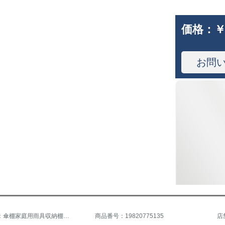
価格：
￥
お問
商品名称：傘棚家庭用雨具収納棚ホテルロビー収納樽ホテル百貨店学校落着式傘立て折りたたみ傘収納棚オフィスロビー鉄芸収納棚黒【18ホール20フック】
商品番号：19820775135
店