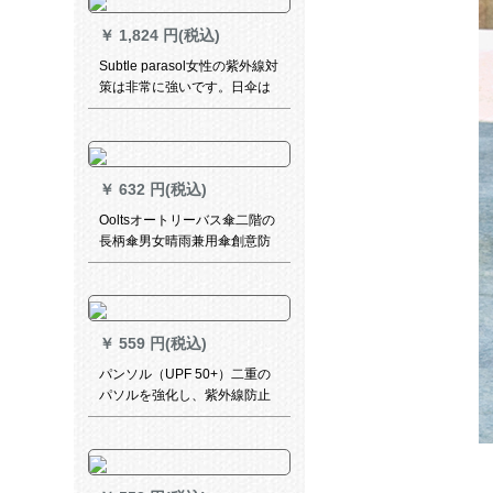
￥
1,824 円(税込)
Subtle parasol女性の紫外線対
策は非常に強いです。日伞は
超軽いです。晴雨兼用傘を三
つ折りにします。屋外の濡れ
た傘TURE RETNDレット。
￥
632 円(税込)
Ooltsオートリーバス傘二階の
長柄傘男女晴雨兼用傘創意防
風車免持式で、折りたたみ畳
み反骨傘黒
￥
559 円(税込)
パンソル（UPF 50+）二重の
パソルを強化し、紫外線防止
のためのものに、女神様の全
遮光パソルと黒のパソルと国
色の牡丹三つ折の晴雨兼用傘
と青のパソルを強化します。