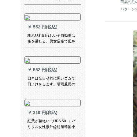
商品の毛の
る。ビジネ晴雨兼用傘31830
パターン
E紺色です。
￥
552 円(税込)
馴れ馴れ馴れしい全自動車は
傘を乗せる。男女逆傘で風を
防ぐために、折り畳み傘を補
強します。大きいサイの二人
傘で反射します。全自動逆傘
です。琥珀【生涯無料で新し
￥
552 円(税込)
ものに交換します。】
日伞は全自动的に黒いゴムで
日よけをします。晴雨兼用の
傘は紫外線を防ぐために、女
性の日よけ傘を三つ折りにし
ます。
￥
319 円(税込)
紅葉が超軽い（UPS 50+）パ
リソル女性紫外線対策韓国小
清新晴雨兼用傘のささぎ-水色