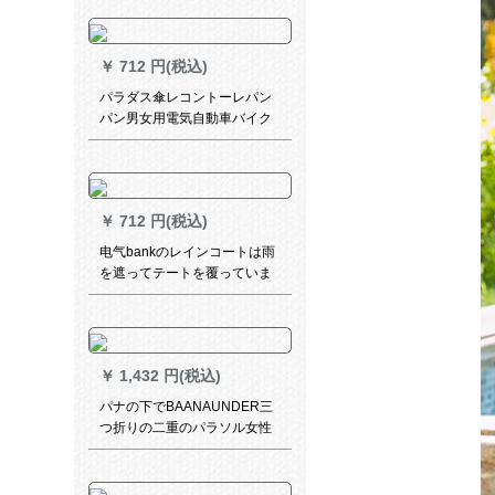
￥
712 円(税込)
パラダス傘レコントーレパン
パン男女用電気自動車バイク
レースレース2 A特蔵青XLコ
ードド
￥
712 円(税込)
电气bankのレインコートは雨
を遮ってテートを覆っていま
す。全车の电気自动车のバッ
クが雨を防ぐために透明な伞
を防ぐことができます。
￥
1,432 円(税込)
パナの下でBAANAUNDER三
つ折りの二重のパラソル女性
パラソルの日よけ傘晴雨兼用
傘紫外線防止傘の焦げつき黒
の傘の軽さ鉛筆シリズ