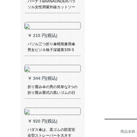
バーナ下BAANAUNDERパラ
ソル女性用紫外線カットソー
ル晴雨兼用ミニ二階アンソス
迷林跡-三割引き
￥
215 円(税込)
パソル三つ折り傘晴雨兼用傘
男女ビジネ格子深蔵青339 S
￥
344 円(税込)
折り畳み伞の男の简単な3つの
折り畳み畳式の黒いゴムの日
伞の日よけの伞の女性の軽い
便な両用の晴雨兼用伞の白い
自动の金の暗いゴムのコーチ
ングティグ
￥
920 円(税込)
パダス傘は、黒ゴムの防雷安
全型ストレーバーを大きす