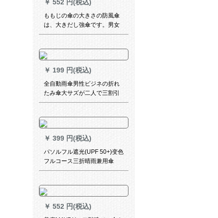
￥
552 円(税込)
ももじの傘の大きさの防風傘
は、大きだし強傘です。男女
兼用のビルです。紫の傘で
す。傘の直径は130 cmです。
￥
199 円(税込)
全自動雨傘男性ビジネの折れ
たみ傘大サズが二人で三割引
きで成人男女を晴れ雨兼用傘
10骨大傘-黒
￥
399 円(税込)
パソルフル遮光(UPF 50+)变色
フルコース三折晴雨兼用傘
31851 Eララック
￥
552 円(税込)