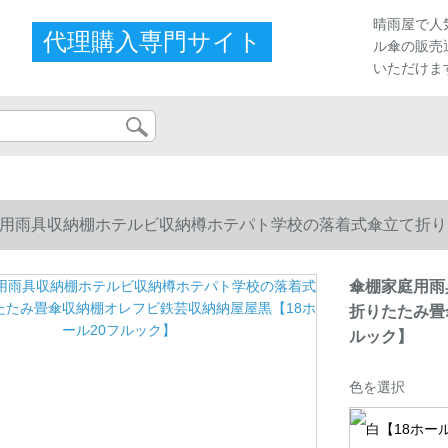
晴雨屋で人
代理購入専門サイト
ル傘の販売
いただけま
用雨具収納棚ホテルビ収納樽ホテパト学校の落着式傘立て折り
ルック】
傘棚家庭用雨
折りたたみ畳
ルック】
色を選択