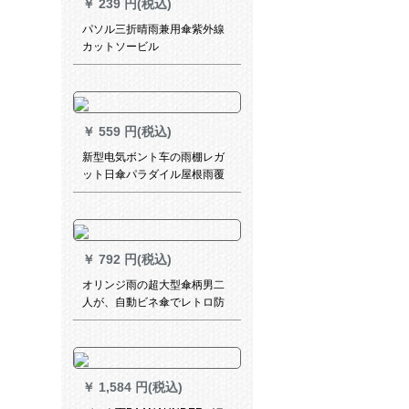
￥
239 円(税込)
パソル三折晴雨兼用傘紫外線
カットソービル
￥
559 円(税込)
新型电気ボント车の雨棚レガ
ット日傘パラダイル屋根雨覆
い防风カバーバUV伞アプレッ
プAタワーの鉄骨フレイム黒＋
前雨カーンテン
￥
792 円(税込)
オリンジ雨の超大型傘柄男二
人が、自動ビネ傘でレトロ防
風ビレッグ傘は、広告傘の叡
智黒をカータスです。
￥
1,584 円(税込)