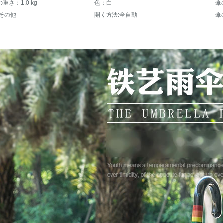
重さ：1.0 kg
色：白
傘
:その他
開く方法:全自動
傘