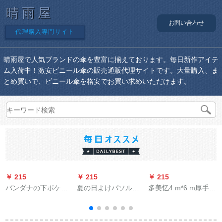
晴雨屋
お問い合わせ
代理購入専門サイト
晴雨屋で人気ブランドの傘を豊富に揃えております。毎日新作アイテ
ム入荷中！激安ビニール傘の販売通販代理サイトです。大量購入、ま
とめ買いで、ビニール傘を格安でお買い求めいただけます。
￥ 215
￥ 215
￥ 215
￥
バンダナの下ポケッ
夏の日よけパソル女
多美忆4 m*6 m厚手の
ツの日烧け止め伞女
の紫外線防止晴雨兼
カラーの布雨戸のキ
性の折りたたみ紫外
用コロンパクター折
ャノンPE防水のキャ
雨
线対策伞晴雨兼用ペ
りたたみたミニ超軽
バクラバーンの日よ