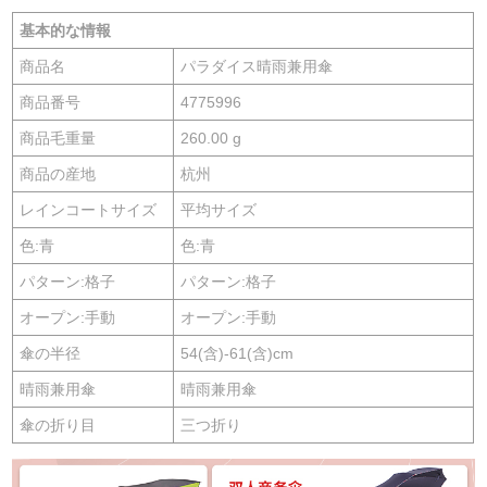
基本的な情報
商品名
パラダイス晴雨兼用傘
商品番号
4775996
商品毛重量
260.00 g
商品の産地
杭州
レインコートサイズ
平均サイズ
色:青
色:青
パターン:格子
パターン:格子
オープン:手動
オープン:手動
傘の半径
54(含)-61(含)cm
晴雨兼用傘
晴雨兼用傘
傘の折り目
三つ折り