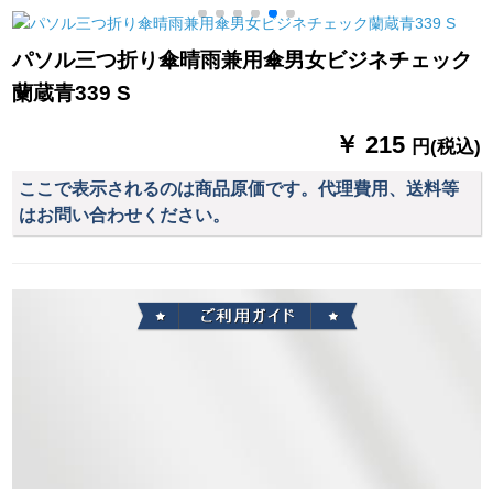
ラソル女性折りたた
量カプロセル傘夢の
け雨ぼう
みたたみ伞パラソル
黒
パソル三つ折り傘晴雨兼用傘男女ビジネチェック
ダパウダー
蘭蔵青339 S
￥ 215
円(税込)
ここで表示されるのは商品原価です。代理費用、送料等
はお問い合わせください。