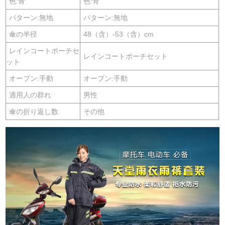
色:青
色:青
パターン:無地
パターン:無地
傘の半径
48（含）-53（含）cm
レインコートポーチセ
レインコートポーチセット
ット
オープン:手動
オープン:手動
適用人の群れ
男性
傘の折り返し数
その他