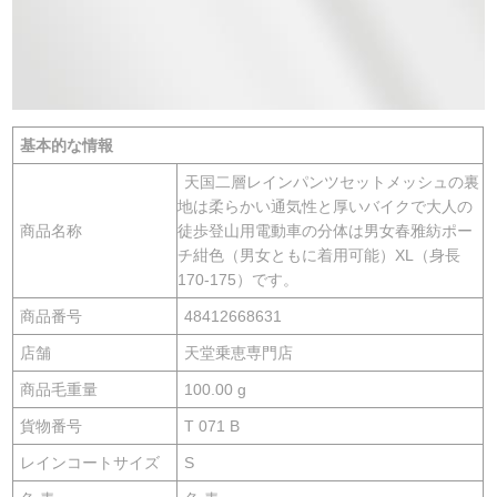
基本的な情報
天国二層レインパンツセットメッシュの裏
地は柔らかい通気性と厚いバイクで大人の
商品名称
徒歩登山用電動車の分体は男女春雅紡ポー
チ紺色（男女ともに着用可能）XL（身長
170-175）です。
商品番号
48412668631
店舗
天堂乗恵専門店
商品毛重量
100.00 g
貨物番号
T 071 B
レインコートサイズ
S