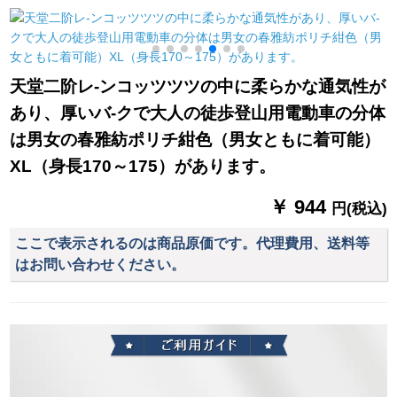
のロビ・ホーテの銀
グキングキング旅行
傘ポーケト晴雨兼用
行のデパトには、傘
帽子のひさレンコー
男女黒
立てのプリクラが10
トレー児童学生学生
頭前に置いてありま
ファンシー自动车の
天堂二阶レ-ンコッツツツの中に柔らかな通気性が
す。
ポンピクM
あり、厚いバ-クで大人の徒歩登山用電動車の分体
は男女の春雅紡ポリチ紺色（男女ともに着可能）
XL（身長170～175）があります。
￥ 944
円(税込)
ここで表示されるのは商品原価です。代理費用、送料等
はお問い合わせください。