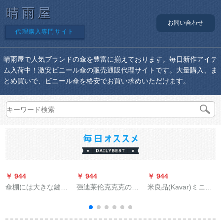
晴雨屋
お問い合わせ
代理購入専門サイト
晴雨屋で人気ブランドの傘を豊富に揃えております。毎日新作アイテ
ム入荷中！激安ビニール傘の販売通販代理サイトです。大量購入、ま
とめ買いで、ビニール傘を格安でお買い求めいただけます。
￥ 944
￥ 944
￥ 944
￥
傘棚には大きな鍵が
强迪莱伦克克克の车
米良品(Kavar)ミニポ
付いています。収纳
のバッテリーカー自
ケト傘折りたたみた
棚はオリフ生活用伞
転车の男女屋外大人
み畳傘8骨超軽量傘黒
机です。傘立て会社
のウォーキングキン
スエード紫外線対策