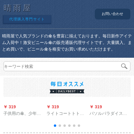
晴雨屋
お問い合わせ
代理購入専門サイト
晴雨屋で人気ブランドの傘を豊富に揃えております。毎日新作アイテ
ム入荷中！激安ビニール傘の販売通販代理サイトです。大量購入、ま
とめ買いで、ビニール傘を格安でお買い求めいただけます。
￥ 319
￥ 319
￥ 319
￥
子供用の傘、少年用
ライトコートトトを
パソルパラダイスの
のかわいいカラクタ
募集しています。电
内部层に银ペルトの
ー、スーパーソル、
気自动车のレインコ
日焼け止め伞があり
少年用パソル、警察
ートの大型加肥単人
ます。紫外線対策パ