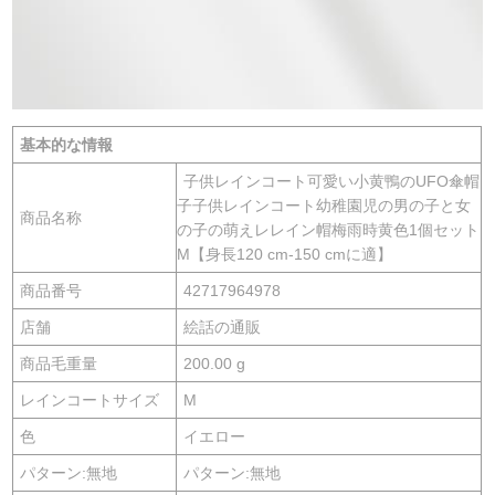
基本的な情報
子供レインコート可愛い小黄鴨のUFO傘帽
子子供レインコート幼稚園児の男の子と女
商品名称
の子の萌えレレイン帽梅雨時黄色1個セット
M【身長120 cm-150 cmに適】
商品番号
42717964978
店舗
絵話の通販
商品毛重量
200.00 g
レインコートサイズ
M
色
イエロー
パターン:無地
パターン:無地