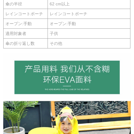
傘の半径
62 cm以上
レインコートポーチ
レインコートポーチ
オープン:手動
オープン:手動
適用対象者
子供
傘の折り返し数
その他