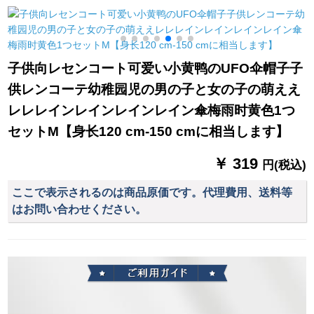
長46 cm*8 k
男女の电気自転车の
ラソルが三つ折りに
运転はレンコートに
なっています。
行っています。ま
た、厚い防水ポーチ4
子供向レセンコート可爱い小黄鸭のUFO伞帽子子
XLのシングリルを追
供レンコーテ幼稚园児の男の子と女の子の萌ええ
加しました。
レレレインレインレインレイン傘梅雨时黄色1つ
セットM【身长120 cm-150 cmに相当します】
￥ 319
円(税込)
ここで表示されるのは商品原価です。代理費用、送料等
はお問い合わせください。