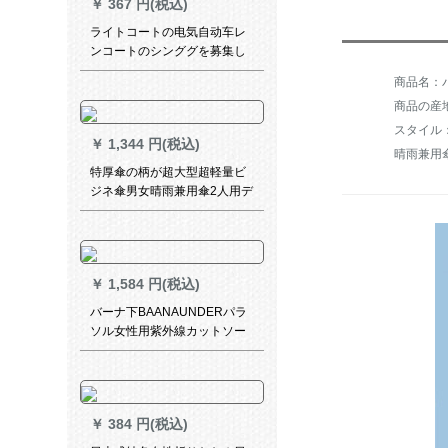
￥
367 円(税込)
ライトコートの电気自动车レ
ンコートのシンググを募集し
ています。厚めのファ§ンジ車
商品名：
ポンチ【3 XL】シンゴルモデ-
商品の産
【口を開く】バークミラー
スタイル
￥
1,344 円(税込)
晴雨兼用
特厚傘の柄が超大型超軽量ビ
ジネ傘男女晴雨兼用傘2人用デ
リー傘創意復古耐風黒(原木ハ
ーンドール)
￥
1,584 円(税込)
バーナ下BAANAUNDERパラ
ソル女性用紫外線カットソー
ル晴雨兼用ミニ二階アンソス
迷林跡-三割引き
￥
384 円(税込)