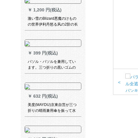
コトレー児童学生ファンシー
￥
1,200 円(税込)
骑行ポン白XL
激い雪のBlizard悪魔のけもの
の世界伊利丹怒る风の2阶の长
い柄の伞伊利丹の伞の悪魔の
けもの伞
￥
399 円(税込)
パソル・パソルを兼用してい
ます。三つ折りの黒いゴムの
傘です。
<
￥
632 円(税込)
美度(MAYDU)京東自営が三つ
折りの晴雨兼用傘を振って水
を強くします。UV日焼け止め
折りたたみた日傘M 3513ブロ
ックサービス