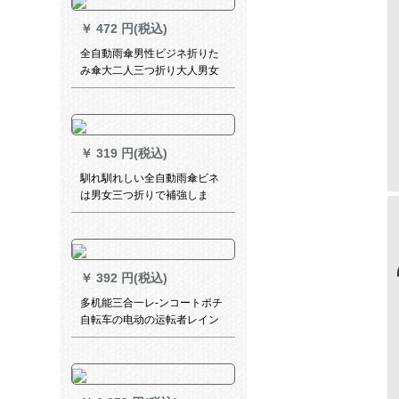
￥
472 円(税込)
全自動雨傘男性ビジネ折りた
み傘大二人三つ折り大人男女
オープン傘10骨大傘-青
￥
319 円(税込)
馴れ馴れしい全自動雨傘ビネ
は男女三つ折りで補強しま
す。10本の傘をワンタッチで
開けて105宝藍を受け取る。
￥
392 円(税込)
多机能三合一レ-ンコートポチ
自転车の电动の运転者レイン
コートさんのリトラックトラ
ックトラックトラックトラッ
ク