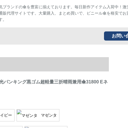
気ブランドの傘を豊富に揃えております。毎日新作アイテム入荷中！激
通販代理サイトです。大量購入、まとめ買いで、ビニール傘を格安でお
す。
お問い
光パンキング黒ゴム超軽量三折晴雨兼用傘31800 Eネ
イビー
マゼンタ