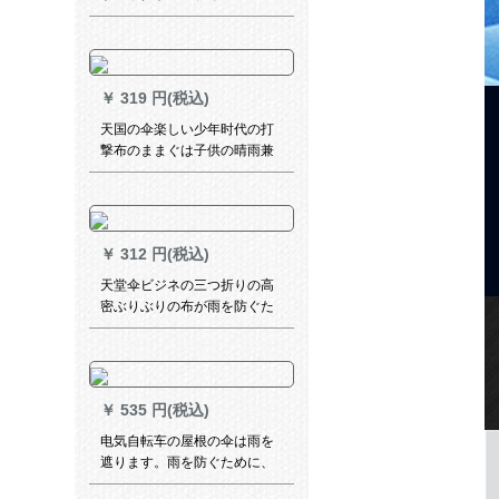
￥
319 円(税込)
天国の伞楽しい少年时代の打
撃布のままぐは子供の晴雨兼
用伞を开きます。
￥
312 円(税込)
天堂伞ビジネの三つ折りの高
密ぶりぶりの布が雨を防ぐた
めに乾いたりする伞です。男
女兼用の折れ傘は傘の広告傘
の紺色にカステラです。
￥
535 円(税込)
电気自転车の屋根の伞は雨を
遮ります。雨を防ぐために、
雨を防ぐために、黒いゴムが