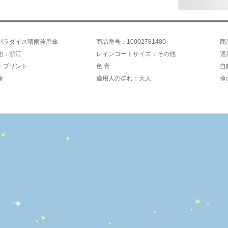
パラダイス晴雨兼用傘
商品番号：10002781480
商
地：浙江
レインコートサイズ：その他
適
：プリント
色:青
自
傘
適用人の群れ：大人
傘