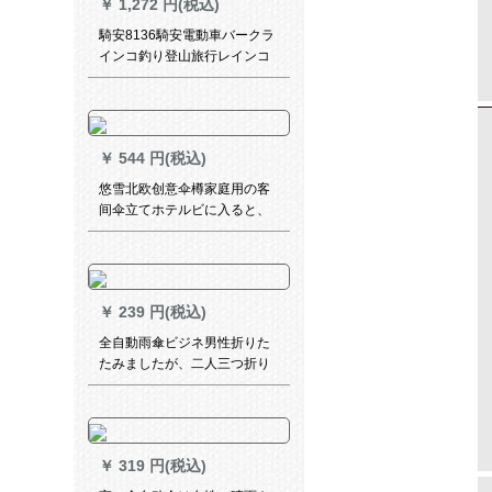
￥
1,272 円(税込)
騎安8136騎安電動車バークラ
インコ釣り登山旅行レインコ
ートレイン分身式二階帽子付
通気性レインコート紺L
￥
544 円(税込)
悠雪北欧创意伞樽家庭用の客
间伞立てホテルビに入ると、
伞樽を置いて雨具を収纳する
8125。
￥
239 円(税込)
全自動雨傘ビジネ男性折りた
たみましたが、二人三つ折り
の男女は前から巨大車載広告
傘を補強します。10骨の自動
雨傘を注文します。栄光黒
【生涯无料で新しものに交换
￥
319 円(税込)
します。】