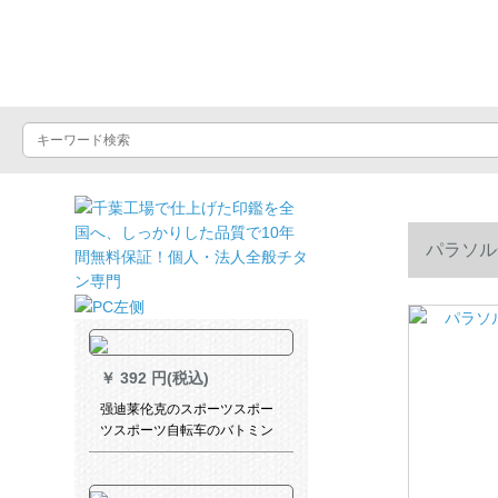
晴雨屋
パラソル
￥
392 円(税込)
强迪莱伦克のスポーツスポー
ツスポーツ自転车のバトミン
トン自転车の男女屋外大人の
ウォーキングキングキング旅
行大帽子のひさちゃんレーン