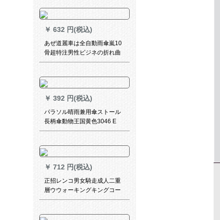
付いています。雨を防ぐため
に、雨を防ぐために傘を遮り
ます。一般的なオートバーイ
￥
632 円(税込)
のスクターは雨を防ぐため
に、雨を防ぐために、雨を防
あぜ道麗車は全自動雨傘嵐10
ぐために、日伞の黒いゴム+帽
骨超特注男性ビジネの折れ曲
子のひさ(青)はバークミルで
がった形の二人の傘の大きな
す。
サズを自分で持ちます。
￥
392 円(税込)
パラソル晴雨兼用傘ストール
長柄傘動物王国黄色3046 E
￥
712 円(税込)
正招レンコ男女騎走成人二重
層ウウォーキングキングコー
トト黒XL【身長175-180】