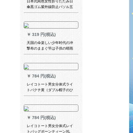
日本式純色女性折りたたみ日
傘黒ゴム紫外線防止パソル五
つ折りポケト傘晴雨兼用傘折
りたたみ畳傘-純甄仲夏藍ポケ
ト傘
￥
319 円(税込)
天国の伞楽しい少年时代の冲
撃布のままぐ竿は子供の晴雨
兼用伞を开きます。
￥
784 円(税込)
レイコトート男女分体式ライ
トバクチ黄（ダブル帽子のひ
さが取り外せる可能性があり
ます）XL
￥
784 円(税込)
レイコトート男女分体式レイ
トバッグポーンティーンXL