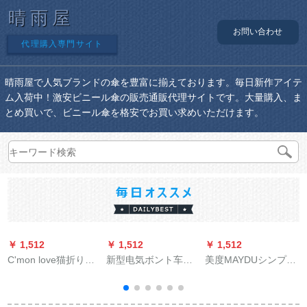
晴雨屋
お問い合わせ
代理購入専門サイト
晴雨屋で人気ブランドの傘を豊富に揃えております。毎日新作アイテ
ム入荷中！激安ビニール傘の販売通販代理サイトです。大量購入、ま
とめ買いで、ビニール傘を格安でお買い求めいただけます。
￥ 1,512
￥ 1,512
￥ 1,512
￥
C'mon love猫折りた
新型电気ボント车の
美度MAYDUシンプの
たみ畳傘女性の日焼
雨棚レガット日傘パ
チェッカーのパラジ
け止め紫外線パリソ
ラダイル屋根雨覆い
ソル黒ジェルUVカッ
ルポケト傘黒ゴム晴
防风カバーバUV伞ア
トカット紫外線防止