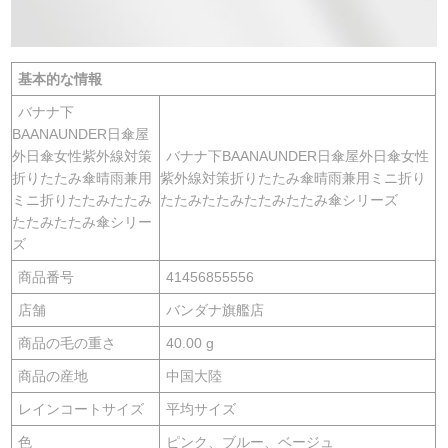
基本的な情報
バナナ下
BAANAUNDER日傘屋
外日傘女性紫外線対策
バナナ下BAANAUNDER日傘屋外日傘女性
折りたたみ傘晴雨兼用
紫外線対策折りたたみ傘晴雨兼用ミニ折り
ミニ折りたたみたたみ
たたみたたみたたみたたみ傘シリーズ
たたみたたみ傘シリー
ズ
商品番号
41456855556
店舗
バンダナ旗艦店
商品の毛の重さ
40.00 g
商品の産地
中国大陸
レインコートサイズ
平均サイズ
色
ピンク、ブルー、ベージュ