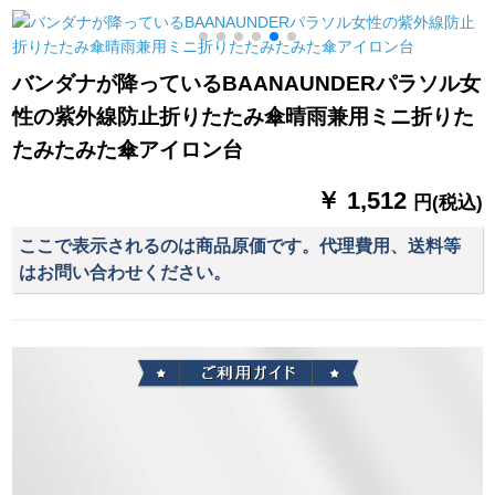
雨兼用傘折りたたみ
プレップAタワーの鉄
傘三つ折り晴雨兼用
る
たみみ超軽い8骨折り
骨フレイム黒＋前雨
傘男女兼用M 3337黒
折りたたみ傘白タス
カーンテン
バンダナが降っているBAANAUNDERパラソル女
性の紫外線防止折りたたみ傘晴雨兼用ミニ折りた
たみたみた傘アイロン台
￥ 1,512
円(税込)
ここで表示されるのは商品原価です。代理費用、送料等
はお問い合わせください。