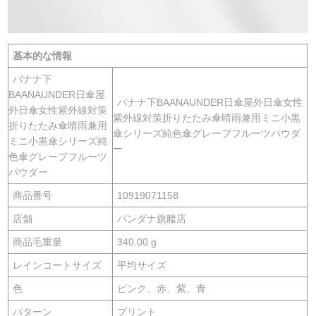
基本的な情報
バナナ下
BAANAUNDER日傘屋
バナナ下BAANAUNDER日傘屋外日傘女性
外日傘女性紫外線対策
紫外線対策折りたたみ傘晴雨兼用ミニ小黒
折りたたみ傘晴雨兼用
傘シリーズ純色傘グレープフルーツパウダ
ミニ小黒傘シリーズ純
ー
色傘グレープフルーツ
パウダー
商品番号
10919071158
店舗
バンダナ旗艦店
商品毛重量
340.00 g
レインコートサイズ
平均サイズ
色
ピンク、赤、紫、青
パターン
プリント