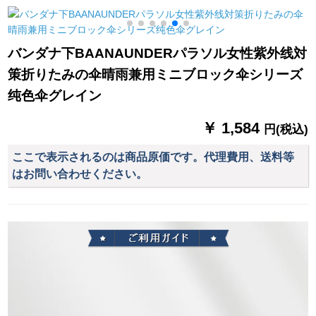
身大人1人分のレイン
カスタム広告傘ロゴ
策傘ハエド晴雨兼用
コートペ。
ネビニュース
傘三つ折り
バンダナ下BAANAUNDERパラソル女性紫外线対
策折りたみの伞晴雨兼用ミニブロック伞シリーズ
纯色伞グレイン
￥ 1,584
円(税込)
ここで表示されるのは商品原価です。代理費用、送料等
はお問い合わせください。