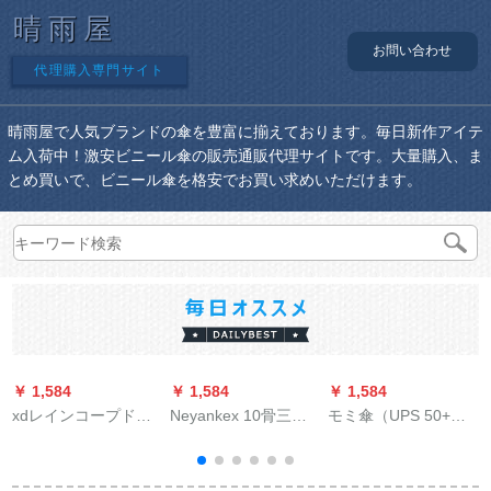
晴雨屋
お問い合わせ
代理購入専門サイト
晴雨屋で人気ブランドの傘を豊富に揃えております。毎日新作アイテ
ム入荷中！激安ビニール傘の販売通販代理サイトです。大量購入、ま
とめ買いで、ビニール傘を格安でお買い求めいただけます。
￥ 1,584
￥ 1,584
￥ 1,584
￥
xdレインコープドレ
Neyankex 10骨三つ
モミ傘（UPS 50+）
インバーストの厚い
折り全自動傘折りた
日傘ミニポケト携帯
防水男性用バイク用
たみ傘男性ビギネリ
帯超軽量日傘黒ゴム
の電気自動車1人で全
ヴィンテージ紳士傘
日焼け止め紫外線対