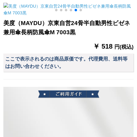
があります）XL
す。
す。
M
美度（MAYDU）京東自営24骨半自動男性ビゼネ
兼用傘長柄防風傘M 7003黒
￥ 518
円(税込)
ここで表示されるのは商品原価です。代理費用、送料等
はお問い合わせください。