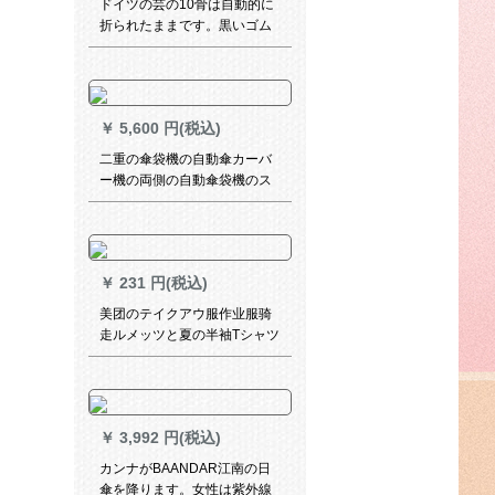
ドイツの芸の10骨は自動的に
折られたままです。黒いゴム
の男性のビジネは风を防ぎま
す。
￥
5,600 円(税込)
二重の傘袋機の自動傘カーバ
ー機の両側の自動傘袋機のス
テアリング傘セスト機の豪華
な傘立てホーテのデパテJ-23
F銀色のステアリング鋼
￥
231 円(税込)
美团のテイクアウ服作业服骑
走ルメッツと夏の半袖Tシャツ
シュトレンミット半袖Tシャツ
￥
3,992 円(税込)
カンナがBAANDAR江南の日
傘を降ります。女性は紫外線