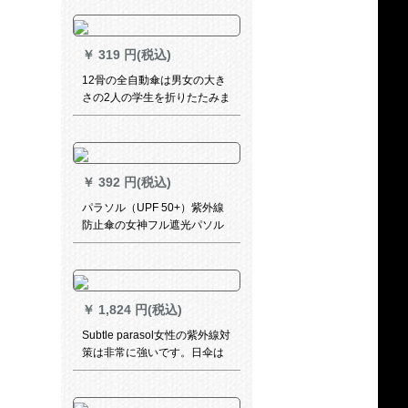
紫桜黒ジオプ
￥
319 円(税込)
12骨の全自動傘は男女の大き
さの2人の学生を折りたたみま
す。
￥
392 円(税込)
パラソル（UPF 50+）紫外線
防止傘の女神フル遮光パソル
小清新三折パソル折りたたみ
たたみ晴雨兼用傘浅緑（一剪
寒梅）
￥
1,824 円(税込)
Subtle parasol女性の紫外線対
策は非常に強いです。日伞は
超軽いです。晴雨兼用傘を三
つ折りにします。屋外の濡れ
た傘TURE RETNDレット。