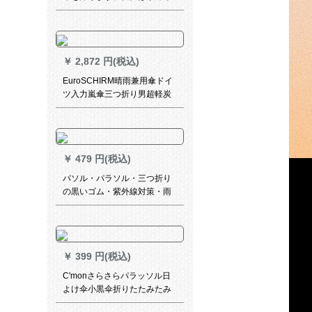
防止傘、パラソル、晴雨兼用
傘を折りたたみ畳で焦げま
す。四季の色彩があります。
￥
2,872 円(税込)
EuroSCHIRM晴雨兼用傘ドイ
ツ入力嵐傘三つ折り男超軽炭
素繊維ベルト型抗風サンバイ
ザー銀ペUV女は全自動濃青で
す。
￥
479 円(税込)
パソル・パラソル・三つ折り
の黒いゴム・紫外線対策・雨
の日よけ兼用傘・春の光蘭
615 E
￥
399 円(税込)
C'monさらさらパラッソル日
よけ伞小黒伞折りたたみたみ
晴雨兼用日伞女性紫外线対策