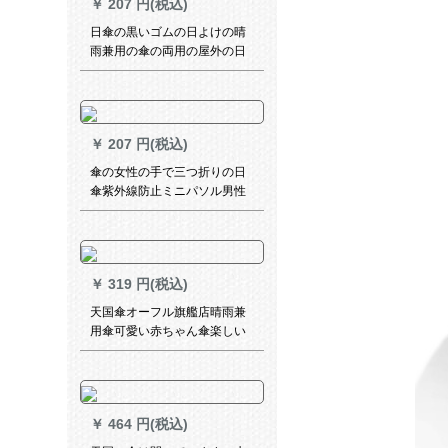
￥
207 円(税込)
日傘の黒いゴムの日よけの晴
雨兼用の傘の両用の屋外の日
よけの傘の女性の三つ折りの
カプセの傘は紫外線を防止し
てポケトの傘の羽が白いで
す。
￥
207 円(税込)
傘の女性の手で三つ折りの日
傘紫外線防止ミニパソル男性
の超軽量創意的な顔猫の黒い
ゴムの日よけの傘ペアの晴雨
兼用傘の大きな顔の猫
￥
319 円(税込)
天国傘オーフル旗艦店晴雨兼
用傘可愛い赤ちゃん傘楽しい
小鳥4〓紫51 cm*8 k
￥
464 円(税込)