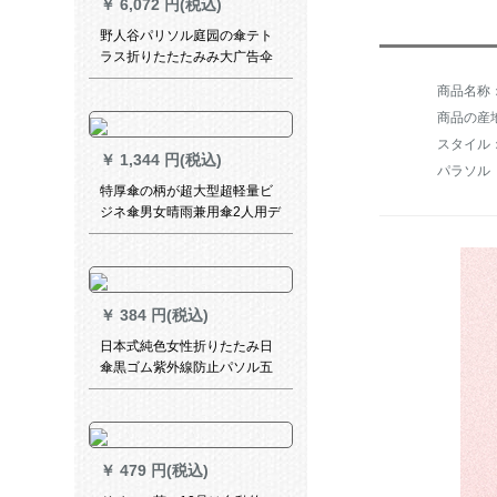
￥
6,072 円(税込)
野人谷パリソル庭园の傘テト
ラス折りたたたみみ大广告伞
日伞ロマ伞保安ポストに傘を
商品名称
置く100 kgロマ傘台座YRG-
商品の産
090
スタイル
￥
1,344 円(税込)
パラソル
特厚傘の柄が超大型超軽量ビ
ジネ傘男女晴雨兼用傘2人用デ
リー傘創意復古耐風黒(原木ハ
ーンドール)
￥
384 円(税込)
日本式純色女性折りたたみ日
傘黒ゴム紫外線防止パソル五
つ折りポケト傘晴雨兼用傘折
りたたみ畳傘-純甄仲夏藍ポケ
ト傘
￥
479 円(税込)