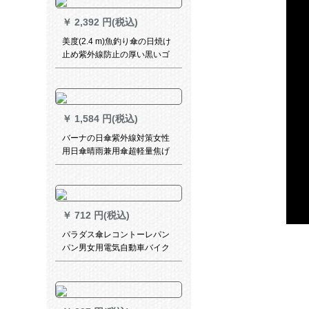
￥
2,392 円(税込)
美度(2.4 m)魚釣り傘の日焼け
止め紫外線防止の厚い黒いゴ
ムの屋外日傘は二重防風を強
化して、万向晴雨兼用傘D
305空色をした。
￥
1,584 円(税込)
バーナの日傘紫外線対策女性
用日傘晴雨兼用傘超軽量焦げ
た付きミニポケッツ黒ゴム傘
カプレたみた畳傘仲夏粉
￥
712 円(税込)
パラダス傘レコントーレパン
パン男女用電気自動車バイク
レースレース2 A特蔵青XLコ
ードド