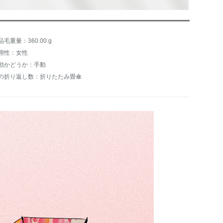
品毛重量：360.00 g
用性：女性
動かどうか：手動
の折り返し数：折りたたみ畳傘