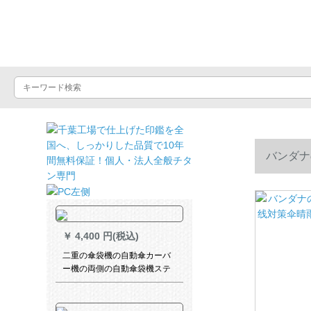
晴雨屋
バンダナ
パウダー
￥
4,400 円(税込)
二重の傘袋機の自動傘カーバ
ー機の両側の自動傘袋機ステ
アリング傘カーバー機の豪華
傘立てホーテのデパテJ-23 F
アンズ色の鉄の漆焼き