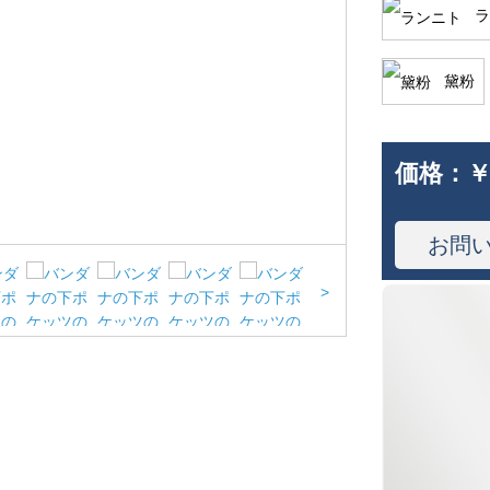
ラ
黛粉
価格：
￥
お問
>