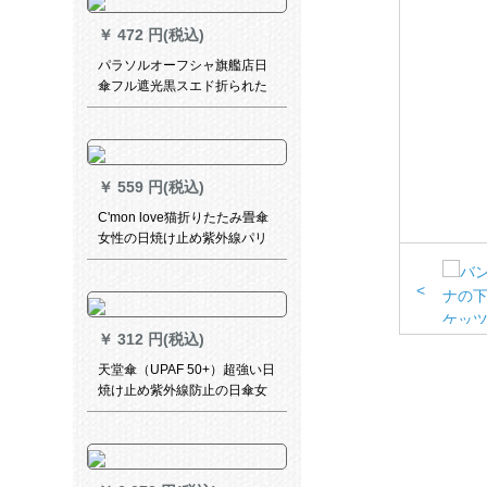
￥
472 円(税込)
パラソルオーフシャ旗艦店日
傘フル遮光黒スエド折られた
みた傘美した時間1冊
￥
559 円(税込)
C'mon love猫折りたたみ畳傘
女性の日焼け止め紫外線パリ
ソルポケト傘黒ゴム晴雨兼用
傘折りたたみたみみ超軽い8骨
<
折り折りたたみ傘白タス
￥
312 円(税込)
天堂傘（UPAF 50+）超強い日
焼け止め紫外線防止の日傘女
神全遮光黒ソルペンシル傘小
黒傘新三折晴雨兼用傘ピンク-
ひな菊の精霊