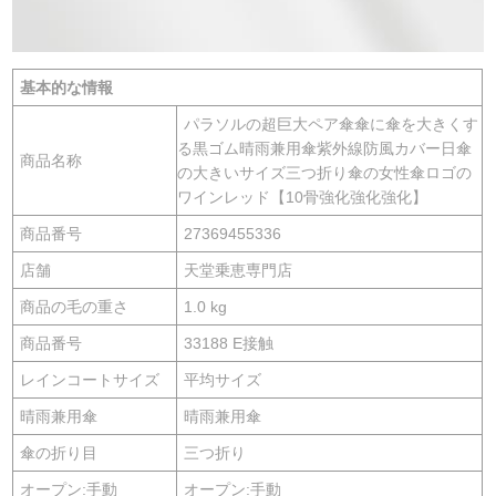
基本的な情報
パラソルの超巨大ペア傘傘に傘を大きくす
る黒ゴム晴雨兼用傘紫外線防風カバー日傘
商品名称
の大きいサイズ三つ折り傘の女性傘ロゴの
ワインレッド【10骨強化強化強化】
商品番号
27369455336
店舗
天堂乗恵専門店
商品の毛の重さ
1.0 kg
商品番号
33188 E接触
レインコートサイズ
平均サイズ
晴雨兼用傘
晴雨兼用傘
傘の折り目
三つ折り
オープン:手動
オープン:手動