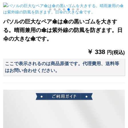
晴雨兼用傘日傘女性
ル傘小黒傘新三折晴
に開く。
紫外線防止マニアル
雨兼用傘ピンク-ひな
三折モデル-D 1310 B
菊の精霊
パソルの巨大なペア傘は傘の黒いゴムを大きす
る。晴雨兼用の傘は紫外線の防風を防ぎます。日
伞の大きな傘です。
￥ 338
円(税込)
ここで表示されるのは商品原価です。代理費用、送料等
はお問い合わせください。