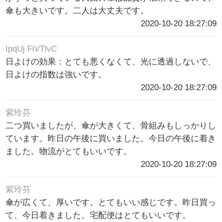
傘も大きいです。二人は大丈夫です。
2020-10-20 18:27:09
IpqUj FiVTlvC
日よけの効果：とても悪くなくて、光に透過しないで、
日よけの指数は強いです。
2020-10-20 18:27:09
紫玲芬
二つ買いましたが、傘が大きくて、骨組みもしっかりし
ています。昨日の午後に買いました。今日の午後に着き
ました。物流がとてもいいです。
2020-10-20 18:27:09
紫玲芬
傘が広くて、厚いです。とてもいい感じです。昨日買っ
て、今日着きました。宅配便はとてもいいです。