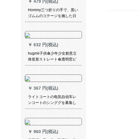
￥
479 円(税込)
Hommy三つ折りの手で、黒い
ゴムムのコテージを施した日
伞の日烧けを防止する紫外线
パラソルの晴雨兼用パラシュ
ート
￥
632 円(税込)
hugmii子供傘少年少女創意立
体造形ストレート傘透明窓ピ
ンキノコ48 cm*8 k
￥
367 円(税込)
ライトコートの电気自动车レ
ンコートのシンググを募集し
ています。厚めのファ§ンジ車
ポンチ【3 XL】シンゴルモデ-
【口を開く】バークミラー
￥
960 円(税込)