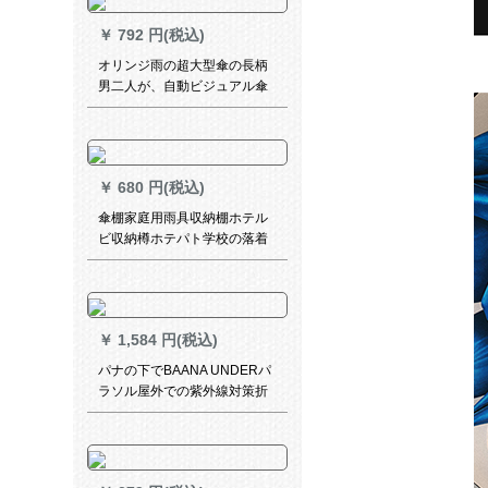
cm
￥
792 円(税込)
オリンジ雨の超大型傘の長柄
男二人が、自動ビジュアル傘
でレトロ防風ビレッグ傘は、
広告傘の宝石ブルースにカマ
ズです。
￥
680 円(税込)
傘棚家庭用雨具収納棚ホテル
ビ収納樽ホテパト学校の落着
式傘立て折りたたみ畳傘収納
棚オレフビ鉄芸収納納屋屋黒
【18ホール20フルック】
￥
1,584 円(税込)
パナの下でBAANA UNDERパ
ラソル屋外での紫外線対策折
りたたみたみ傘晴雨兼用ミニ
パラス晴川