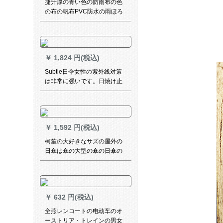
捷升厚の青い色の防雨布の色
の布の帆布PVC防水の雨ほろ
の布の油布のトラックの日よ
けの雨を防ぐぐぐぐぐ风雪の
ぼうの4メ-トル*7メ-トル*7メ-
トルトル
￥
1,824 円(税込)
Subtle日伞女性の紫外线対策
は非常に强いです。日焼け止
めの强い日焼け止めです。
￥
1,592 円(税込)
柯笙の大好きなサズの屋外の
日傘は傘の大型の傘の日傘の
露店を広げます。
￥
632 円(税込)
全燕レンコートの电动车のオ
ーストリア・トレインの男女