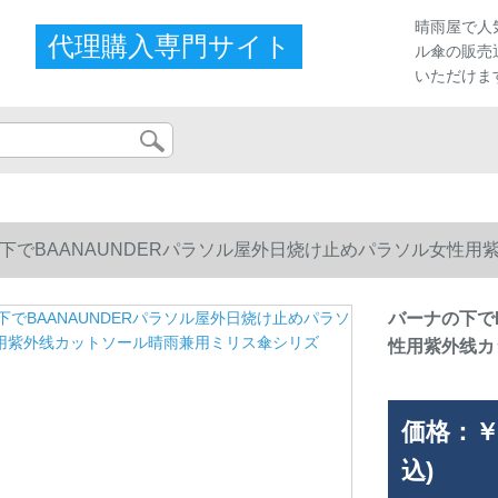
晴雨屋で人
代理購入専門サイト
ル傘の販売
いただけま
下でBAANAUNDERパラソル屋外日烧け止めパラソル女性
バーナの下で
性用紫外线カ
価格：
￥
込)