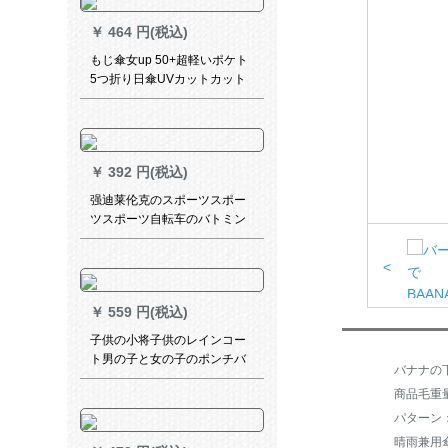
￥
464 円(税込)
もじ傘女up 50+超軽いポケト
5つ折り日傘UVカットカット
紫外線パソル晴雨兼用傘コー
パンベルト超軽い日傘ベゼル
￥
392 円(税込)
强迪莱伦克のスポーツスポー
ツスポーツ自転车のバトミン
トン自転车の男女屋外大人の
ウォーキングキングキング旅
<
行大帽子のひさちゃんレーン
コトレー児童学生ファンシー
￥
559 円(税込)
骑行ポン白XL
子供の小将子供のレインコー
ト男の子と女の子のポンチバ
ーキング付防水小学生の薄い
商品毛重量：
通気性レインコードドド
パターン
晴雨兼用