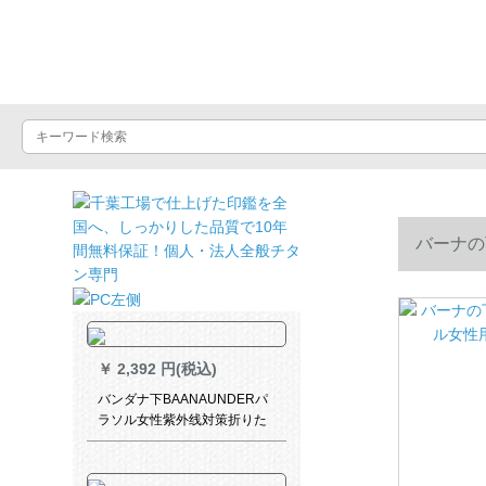
晴雨屋
バーナの
￥
2,392 円(税込)
バンダナ下BAANAUNDERパ
ラソル女性紫外线対策折りた
たみた傘晴雨兼用ミニベロシ
リズ