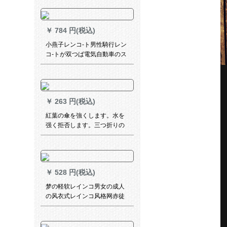
傘女性紫外線防止月夜ブイル
外ゴム自動傘
￥
784 円(税込)
小燕子レンコ-ト男性騎行レン
コ-トが双つば電気自動車のス
ク-タレンコ-トレンパ-トレイ
ンレインレインコートコート
コートコートの分体を大きく
して、ライダ-テックス
￥
263 円(税込)
紅葉の傘を強くします。水を
强く拒否します。三つ折りの
ビジネ傘と晴雨兼用傘8674。
紺色です。
￥
528 円(税込)
梦の軽软レインコ男女の成人
の风衣式レインコ风格网赤徒
歩旅行防水フュージョン连体
电动机インコトリ黒-エレンウ
ードドドドド/适身身长165-85