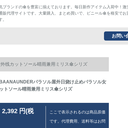
気ブランドの傘を豊富に揃えております。毎日新作アイテム入荷中！激
通販代理サイトです。大量購入、まとめ買いで、ビニール傘を格安でお
す。
お問い
用紫外线カットソール晴雨兼用ミリス傘シリズ
BAANAUNDERパラソル屋外日烧け止めパラソル女
ットソール晴雨兼用ミリス傘シリズ
 2,392 円(税
ここで表示されるのは商品原価
です。代理費用、送料等はお問