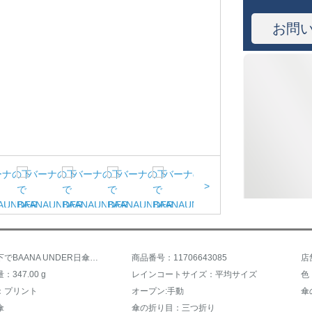
お問
>
バナナの下でBAANA UNDER日傘屋外日傘女性用紫外線防止折りたたみ傘晴雨兼用ミニ小黒傘シリーズ
商品番号：11706643085
店
347.00 g
レインコートサイズ：平均サイズ
色
：プリント
オープン:手動
傘
傘
傘の折り目：三つ折り