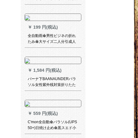
が足を覆うつばさを厚くし
て、シングペアの电气瓶の车
ポンチーペア-チベット青5
XL(中大型车)-无镜カバー
￥
199 円(税込)
全自動雨傘男性ビジネの折れ
たみ傘大サイズ二人分引成人
男女自開晴雨パソル8骨100
CMブロック
￥
1,584 円(税込)
バーナ下BAANAUNDERパラ
ソル女性紫外线対策折りたた
み傘晴雨兼用ミニ折りのみみ
伞カプレーゼ薄い灰色
￥
559 円(税込)
C'mon全自動傘パラソル(UPS
50+)日焼け止め傘黒スエド小
黒傘折りたたみたみ晴雨兼用