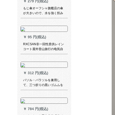
￥
279 円(税込)
もじ傘オーフシャ旗艦店の傘
が大きいので、水を強く拒み
ます。三つ折りのビジネ傘晴
雨兼用傘10冊の防風傘JD
9911紺青64 CM*10 K
￥
95 円(税込)
RXCSAN非一回性质供レイン
コート屋外登山旅行の电気自
动车レインコート长项帽子付
きポンチ男女通用均一コドが
厚いストーキング大人加厚EV
レインコートト白
￥
312 円(税込)
パソル・パラソルを兼用し
て、三つ折りの黒いゴムムを
使って、紫外線防止の日傘を
広げます。
￥
784 円(税込)